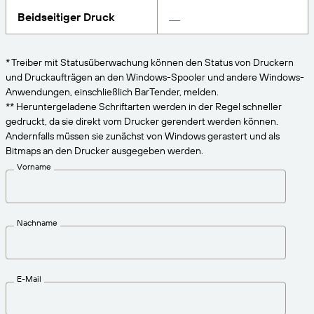
VERBINDEN
Amazon Transparency
Erhalten Sie die Unterstützung, die Ihren
Beidseitiger Druck
Geschäftsanforderungen entspricht.
PRODUKT
Über uns
* Treiber mit Statusüberwachung können den Status von Druckern
Lösungsübersicht
und Druckaufträgen an den Windows-Spooler und andere Windows-
Preise
Karriere
Anwendungen, einschließlich BarTender, melden.
Kostenlos testen
Nachrichten
** Heruntergeladene Schriftarten werden in der Regel schneller
gedruckt, da sie direkt vom Drucker gerendert werden können.
Technische Daten
Andernfalls müssen sie zunächst von Windows gerastert und als
Bitmaps an den Drucker ausgegeben werden.
Produktregistrierung
Reifegradmodell für Etikettierung und
Vorname
Nachverfolgbarkeit
Print Connectors
Unterstützte Standards
Nachname
Weitere Informationen
E-Mail