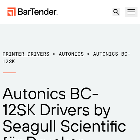
Produkt
Lösungen
PRINTER DRIVERS
>
AUTONICS
>
AUTONICS BC-
ETIKETTIERUNG, MARKIERUNG UND CODIERUNG
12SK
Ressourcen
NACH ANWENDUNGSFALL
BarTender-Etikettierung
Autonics BC-
Partner
Druckertreiber herunterladen
Produktion
12SK Drivers by
Support
Lager
ETIKETTIERFUNKTIONEN
Partner werden
Seagull Scientific
Support-Pläne
Einzelhandel
Gestalten
Kostenlos
Vertrieb
Support-Center
Transport und Logistik
ausprobieren
kontaktieren