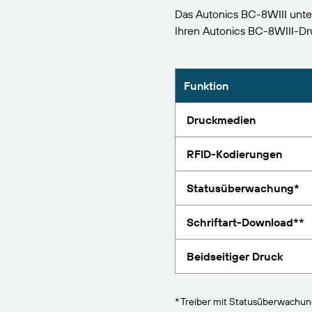
BarTender-Track &
Das Autonics BC-8WIII unte
Finden
Trace
Ihren Autonics BC-8WIII-D
Bericht
Funktion
Druckmedien
RFID-Kodierungen
Statusüberwachung*
Schriftart-Download**
Beidseitiger Druck
* Treiber mit Statusüberwachu