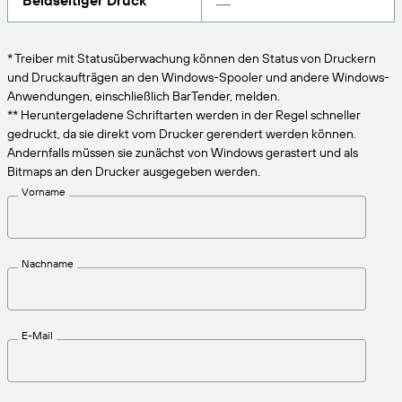
Beidseitiger Druck
VERBINDEN
Amazon Transparency
Erhalten Sie die Unterstützung, die Ihren
Geschäftsanforderungen entspricht.
PRODUKT
* Treiber mit Statusüberwachung können den Status von Druckern
Über uns
und Druckaufträgen an den Windows-Spooler und andere Windows-
Lösungsübersicht
Anwendungen, einschließlich BarTender, melden.
Preise
Karriere
** Heruntergeladene Schriftarten werden in der Regel schneller
gedruckt, da sie direkt vom Drucker gerendert werden können.
Kostenlos testen
Nachrichten
Andernfalls müssen sie zunächst von Windows gerastert und als
Technische Daten
Bitmaps an den Drucker ausgegeben werden.
Vorname
Produktregistrierung
Reifegradmodell für Etikettierung und
Nachverfolgbarkeit
Print Connectors
Nachname
Unterstützte Standards
E-Mail
Weitere Informationen