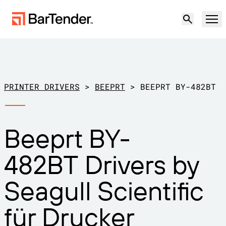
Produkt
Lösungen
PRINTER DRIVERS
>
BEEPRT
>
BEEPRT BY-482BT
ETIKETTIERUNG, MARKIERUNG UND CODIERUNG
Ressourcen
Beeprt BY-
NACH ANWENDUNGSFALL
BarTender-Etikettierung
Partner
482BT Drivers by
Druckertreiber herunterladen
Produktion
Support
Seagull Scientific
Lager
ETIKETTIERFUNKTIONEN
Partner werden
Support-Pläne
Einzelhandel
für Drucker
Gestalten
Kostenlos
Vertrieb
Support-Center
Transport und Logistik
ausprobieren
kontaktieren