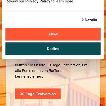
Review our
Privacy Policy
to learn more.
Details
Allow
Kostenlos
ausprobieren
Decline
Nutzen Sie unsere 30-Tage-Testversion, um
alle Funktionen von BarTender
kennenzulernen.
30-Tage-Testversion