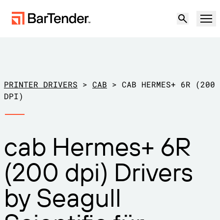
Produkt
Lösungen
PRINTER DRIVERS
>
CAB
>
CAB HERMES+ 6R (200
ETIKETTIERUNG, MARKIERUNG UND CODIERUNG
DPI)
Ressourcen
NACH ANWENDUNGSFALL
BarTender-Etikettierung
cab Hermes+ 6R
Partner
Druckertreiber herunterladen
Produktion
(200 dpi) Drivers
Support
Lager
ETIKETTIERFUNKTIONEN
Partner werden
by Seagull
Support-Pläne
Einzelhandel
Gestalten
Kostenlos
Vertrieb
Support-Center
Transport und Logistik
ausprobieren
kontaktieren