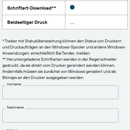
VERBINDEN
Amazon Transparency
Erhalten Sie die Unterstützung, die Ihren
Schriftart-Download**
Geschäftsanforderungen entspricht.
PRODUKT
Über uns
Beidseitiger Druck
Lösungsübersicht
Preise
Karriere
* Treiber mit Statusüberwachung können den Status von Druckern
Kostenlos testen
Nachrichten
und Druckaufträgen an den Windows-Spooler und andere Windows-
Anwendungen, einschließlich BarTender, melden.
Technische Daten
** Heruntergeladene Schriftarten werden in der Regel schneller
gedruckt, da sie direkt vom Drucker gerendert werden können.
Produktregistrierung
Reifegradmodell für Etikettierung und
Andernfalls müssen sie zunächst von Windows gerastert und als
Nachverfolgbarkeit
Bitmaps an den Drucker ausgegeben werden.
Print Connectors
Vorname
Unterstützte Standards
Nachname
Weitere Informationen