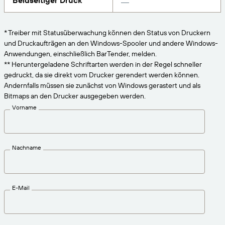
Beidseitiger Druck
VERBINDEN
Amazon Transparency
Erhalten Sie die Unterstützung, die Ihren
Geschäftsanforderungen entspricht.
PRODUKT
* Treiber mit Statusüberwachung können den Status von Druckern
Über uns
und Druckaufträgen an den Windows-Spooler und andere Windows-
Lösungsübersicht
Anwendungen, einschließlich BarTender, melden.
Preise
Karriere
** Heruntergeladene Schriftarten werden in der Regel schneller
gedruckt, da sie direkt vom Drucker gerendert werden können.
Kostenlos testen
Nachrichten
Andernfalls müssen sie zunächst von Windows gerastert und als
Technische Daten
Bitmaps an den Drucker ausgegeben werden.
Vorname
Produktregistrierung
Reifegradmodell für Etikettierung und
Nachverfolgbarkeit
Print Connectors
Nachname
Unterstützte Standards
E-Mail
Weitere Informationen