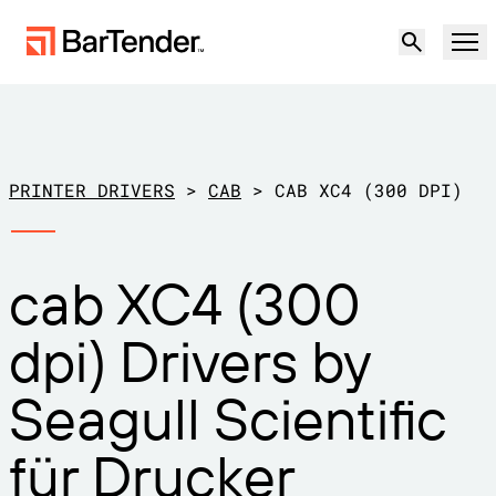
Produkt
Lösungen
PRINTER DRIVERS
>
CAB
>
CAB XC4 (300 DPI)
ETIKETTIERUNG, MARKIERUNG UND CODIERUNG
Ressourcen
cab XC4 (300
NACH ANWENDUNGSFALL
BarTender-Etikettierung
Partner
dpi) Drivers by
Druckertreiber herunterladen
Produktion
Support
Seagull Scientific
Lager
ETIKETTIERFUNKTIONEN
Partner werden
Support-Pläne
Einzelhandel
für Drucker
Gestalten
Kostenlos
Vertrieb
Support-Center
Transport und Logistik
ausprobieren
kontaktieren