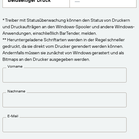
Beidseitiger Druck
VERBINDEN
Amazon Transparency
Erhalten Sie die Unterstützung, die Ihren
Geschäftsanforderungen entspricht.
PRODUKT
* Treiber mit Statusüberwachung können den Status von Druckern
Über uns
und Druckaufträgen an den Windows-Spooler und andere Windows-
Lösungsübersicht
Anwendungen, einschließlich BarTender, melden.
Preise
Karriere
** Heruntergeladene Schriftarten werden in der Regel schneller
gedruckt, da sie direkt vom Drucker gerendert werden können.
Kostenlos testen
Nachrichten
Andernfalls müssen sie zunächst von Windows gerastert und als
Technische Daten
Bitmaps an den Drucker ausgegeben werden.
Vorname
Produktregistrierung
Reifegradmodell für Etikettierung und
Nachverfolgbarkeit
Print Connectors
Nachname
Unterstützte Standards
E-Mail
Weitere Informationen