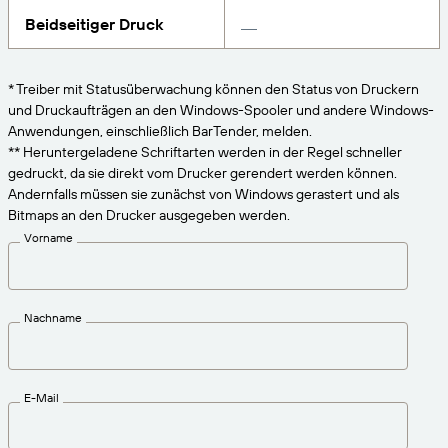
VERBINDEN
Amazon Transparency
Erhalten Sie die Unterstützung, die Ihren
Beidseitiger Druck
Geschäftsanforderungen entspricht.
PRODUKT
Über uns
* Treiber mit Statusüberwachung können den Status von Druckern
Lösungsübersicht
und Druckaufträgen an den Windows-Spooler und andere Windows-
Preise
Karriere
Anwendungen, einschließlich BarTender, melden.
Kostenlos testen
Nachrichten
** Heruntergeladene Schriftarten werden in der Regel schneller
gedruckt, da sie direkt vom Drucker gerendert werden können.
Technische Daten
Andernfalls müssen sie zunächst von Windows gerastert und als
Bitmaps an den Drucker ausgegeben werden.
Produktregistrierung
Reifegradmodell für Etikettierung und
Vorname
Nachverfolgbarkeit
Print Connectors
Unterstützte Standards
Nachname
Weitere Informationen
E-Mail