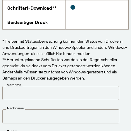
VERBINDEN
Amazon Transparency
Erhalten Sie die Unterstützung, die Ihren
Schriftart-Download**
Geschäftsanforderungen entspricht.
PRODUKT
Über uns
Beidseitiger Druck
Lösungsübersicht
Preise
Karriere
* Treiber mit Statusüberwachung können den Status von Druckern
Kostenlos testen
Nachrichten
und Druckaufträgen an den Windows-Spooler und andere Windows-
Anwendungen, einschließlich BarTender, melden.
Technische Daten
** Heruntergeladene Schriftarten werden in der Regel schneller
gedruckt, da sie direkt vom Drucker gerendert werden können.
Produktregistrierung
Reifegradmodell für Etikettierung und
Andernfalls müssen sie zunächst von Windows gerastert und als
Nachverfolgbarkeit
Bitmaps an den Drucker ausgegeben werden.
Print Connectors
Vorname
Unterstützte Standards
Nachname
Weitere Informationen