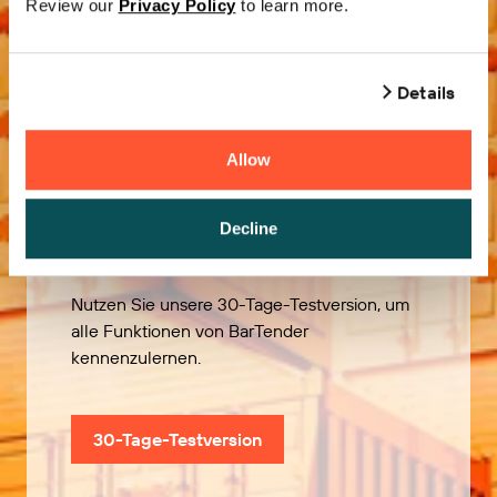
Review our
Privacy Policy
to learn more.
Details
Allow
Kostenlos
ausprobieren
Decline
Nutzen Sie unsere 30-Tage-Testversion, um
alle Funktionen von BarTender
kennenzulernen.
30-Tage-Testversion