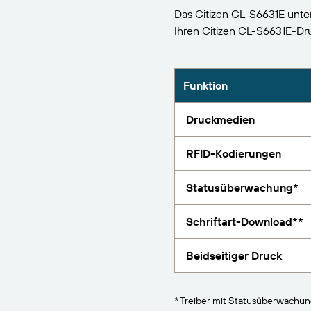
BarTender-Track &
Das Citizen CL-S6631E unter
Finden
Trace
Ihren Citizen CL-S6631E-D
Bericht
Funktion
Druckmedien
RFID-Kodierungen
Statusüberwachung*
Schriftart-Download**
Beidseitiger Druck
* Treiber mit Statusüberwachu