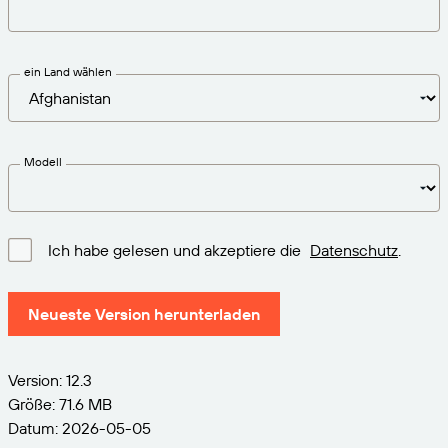
VERBINDEN
Amazon Transparency
Erhalten Sie die Unterstützung, die Ihren
Geschäftsanforderungen entspricht.
PRODUKT
Über uns
ein Land wählen
Lösungsübersicht
Preise
Karriere
Kostenlos testen
Nachrichten
Modell
Technische Daten
Produktregistrierung
Reifegradmodell für Etikettierung und
Ich habe gelesen und akzeptiere die
Datenschutz
.
Nachverfolgbarkeit
Print Connectors
Unterstützte Standards
Neueste Version herunterladen
Version: 12.3
Weitere Informationen
Größe: 71.6 MB
Datum: 2026-05-05