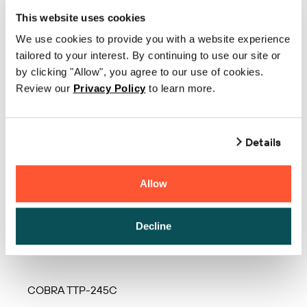
COBRA Striker Mini
This website uses cookies
COBRA Striker PRO
We use cookies to provide you with a website experience
tailored to your interest. By continuing to use our site or
COBRA TDP-225
by clicking "Allow", you agree to our use of cookies.
COBRA TDP-245C
Review our
Privacy Policy
to learn more.
COBRA TDP-247
Details
COBRA TTP-2410M
COBRA TTP-243 Pro
Allow
COBRA TTP-243E Pro
COBRA TTP-244 Plus
Decline
COBRA TTP-244CE
COBRA TTP-245C