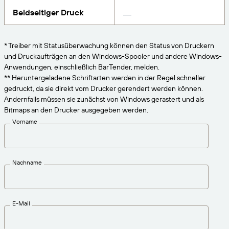
VERBINDEN
Amazon Transparency
Erhalten Sie die Unterstützung, die Ihren
Beidseitiger Druck
Geschäftsanforderungen entspricht.
PRODUKT
Über uns
* Treiber mit Statusüberwachung können den Status von Druckern
Lösungsübersicht
und Druckaufträgen an den Windows-Spooler und andere Windows-
Preise
Karriere
Anwendungen, einschließlich BarTender, melden.
Kostenlos testen
Nachrichten
** Heruntergeladene Schriftarten werden in der Regel schneller
gedruckt, da sie direkt vom Drucker gerendert werden können.
Technische Daten
Andernfalls müssen sie zunächst von Windows gerastert und als
Bitmaps an den Drucker ausgegeben werden.
Produktregistrierung
Reifegradmodell für Etikettierung und
Vorname
Nachverfolgbarkeit
Print Connectors
Unterstützte Standards
Nachname
Weitere Informationen
E-Mail