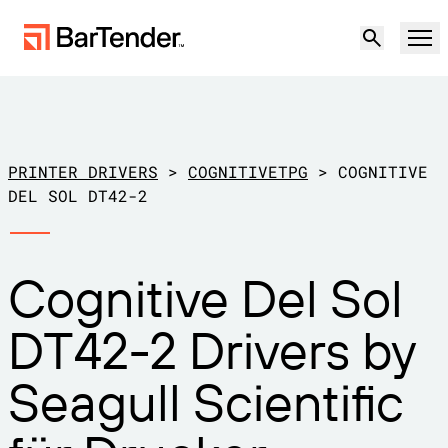
Produkt
Lösungen
PRINTER DRIVERS
>
COGNITIVETPG
>
COGNITIVE
ETIKETTIERUNG, MARKIERUNG UND CODIERUNG
DEL SOL DT42-2
Ressourcen
NACH ANWENDUNGSFALL
BarTender-Etikettierung
Cognitive Del Sol
Partner
Druckertreiber herunterladen
Produktion
DT42-2 Drivers by
Support
Lager
ETIKETTIERFUNKTIONEN
Partner werden
Seagull Scientific
Support-Pläne
Einzelhandel
Gestalten
Kostenlos
Vertrieb
Support-Center
Transport und Logistik
ausprobieren
kontaktieren