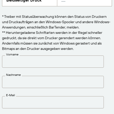
Beidseitiger Druck
VERBINDEN
Amazon Transparency
Erhalten Sie die Unterstützung, die Ihren
Geschäftsanforderungen entspricht.
PRODUKT
* Treiber mit Statusüberwachung können den Status von Druckern
Über uns
und Druckaufträgen an den Windows-Spooler und andere Windows-
Lösungsübersicht
Anwendungen, einschließlich BarTender, melden.
Preise
Karriere
** Heruntergeladene Schriftarten werden in der Regel schneller
gedruckt, da sie direkt vom Drucker gerendert werden können.
Kostenlos testen
Nachrichten
Andernfalls müssen sie zunächst von Windows gerastert und als
Technische Daten
Bitmaps an den Drucker ausgegeben werden.
Vorname
Produktregistrierung
Reifegradmodell für Etikettierung und
Nachverfolgbarkeit
Print Connectors
Nachname
Unterstützte Standards
E-Mail
Weitere Informationen