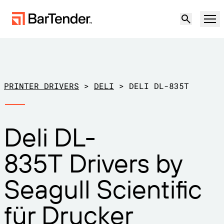
Produkt
Lösungen
PRINTER DRIVERS
>
DELI
>
DELI DL-835T
ETIKETTIERUNG, MARKIERUNG UND CODIERUNG
Ressourcen
Deli DL-
NACH ANWENDUNGSFALL
BarTender-Etikettierung
Partner
835T Drivers by
Druckertreiber herunterladen
Produktion
Support
Seagull Scientific
Lager
ETIKETTIERFUNKTIONEN
Partner werden
Support-Pläne
Einzelhandel
für Drucker
Gestalten
Kostenlos
Vertrieb
Support-Center
Transport und Logistik
ausprobieren
kontaktieren