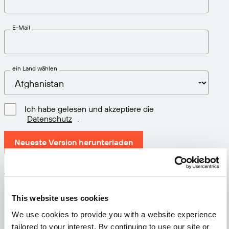
E-Mail
ein Land wählen
Ich habe gelesen und akzeptiere die
Datenschutz
.
Neueste Version herunterladen
Version: 12.3
Größe: 73.6 MB
This website uses cookies
Datum: 2026-05-05
We use cookies to provide you with a website experience
tailored to your interest. By continuing to use our site or