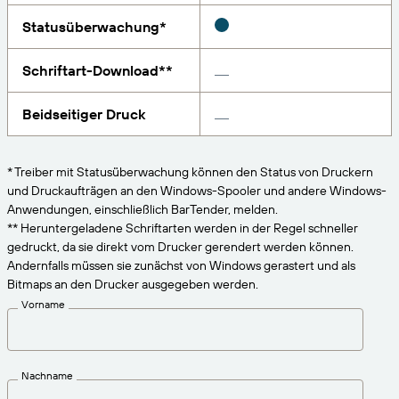
VERBINDEN
Amazon Transparency
Erhalten Sie die Unterstützung, die Ihren
Statusüberwachung*
Geschäftsanforderungen entspricht.
PRODUKT
Über uns
Schriftart-Download**
Lösungsübersicht
Preise
Karriere
Beidseitiger Druck
Kostenlos testen
Nachrichten
Technische Daten
* Treiber mit Statusüberwachung können den Status von Druckern
und Druckaufträgen an den Windows-Spooler und andere Windows-
Produktregistrierung
Reifegradmodell für Etikettierung und
Anwendungen, einschließlich BarTender, melden.
** Heruntergeladene Schriftarten werden in der Regel schneller
Nachverfolgbarkeit
Print Connectors
gedruckt, da sie direkt vom Drucker gerendert werden können.
Andernfalls müssen sie zunächst von Windows gerastert und als
Unterstützte Standards
Bitmaps an den Drucker ausgegeben werden.
Vorname
Weitere Informationen
Nachname