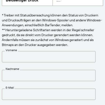
Beidseitiger Druck
VERBINDEN
Amazon Transparency
Erhalten Sie die Unterstützung, die Ihren
Geschäftsanforderungen entspricht.
PRODUKT
* Treiber mit Statusüberwachung können den Status von Druckern
Über uns
und Druckaufträgen an den Windows-Spooler und andere Windows-
Lösungsübersicht
Anwendungen, einschließlich BarTender, melden.
Preise
Karriere
** Heruntergeladene Schriftarten werden in der Regel schneller
gedruckt, da sie direkt vom Drucker gerendert werden können.
Kostenlos testen
Nachrichten
Andernfalls müssen sie zunächst von Windows gerastert und als
Technische Daten
Bitmaps an den Drucker ausgegeben werden.
Vorname
Produktregistrierung
Reifegradmodell für Etikettierung und
Nachverfolgbarkeit
Print Connectors
Nachname
Unterstützte Standards
E-Mail
Weitere Informationen