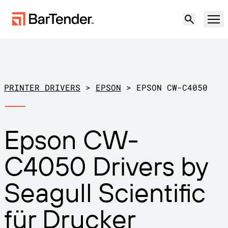
Produkt
Lösungen
PRINTER DRIVERS
>
EPSON
>
EPSON CW-C4050
ETIKETTIERUNG, MARKIERUNG UND CODIERUNG
Ressourcen
Epson CW-
NACH ANWENDUNGSFALL
BarTender-Etikettierung
Partner
C4050 Drivers by
Druckertreiber herunterladen
Produktion
Support
Seagull Scientific
Lager
ETIKETTIERFUNKTIONEN
Partner werden
Support-Pläne
Einzelhandel
für Drucker
Gestalten
Kostenlos
Vertrieb
Support-Center
Transport und Logistik
ausprobieren
kontaktieren