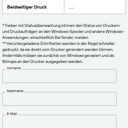
VERBINDEN
Amazon Transparency
Erhalten Sie die Unterstützung, die Ihren
Beidseitiger Druck
Geschäftsanforderungen entspricht.
PRODUKT
Über uns
* Treiber mit Statusüberwachung können den Status von Druckern
Lösungsübersicht
und Druckaufträgen an den Windows-Spooler und andere Windows-
Preise
Karriere
Anwendungen, einschließlich BarTender, melden.
Kostenlos testen
Nachrichten
** Heruntergeladene Schriftarten werden in der Regel schneller
gedruckt, da sie direkt vom Drucker gerendert werden können.
Technische Daten
Andernfalls müssen sie zunächst von Windows gerastert und als
Bitmaps an den Drucker ausgegeben werden.
Produktregistrierung
Reifegradmodell für Etikettierung und
Vorname
Nachverfolgbarkeit
Print Connectors
Unterstützte Standards
Nachname
Weitere Informationen
E-Mail