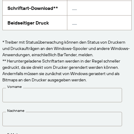
VERBINDEN
Amazon Transparency
Erhalten Sie die Unterstützung, die Ihren
Schriftart-Download**
Geschäftsanforderungen entspricht.
PRODUKT
Über uns
Beidseitiger Druck
Lösungsübersicht
Preise
Karriere
* Treiber mit Statusüberwachung können den Status von Druckern
Kostenlos testen
Nachrichten
und Druckaufträgen an den Windows-Spooler und andere Windows-
Anwendungen, einschließlich BarTender, melden.
Technische Daten
** Heruntergeladene Schriftarten werden in der Regel schneller
gedruckt, da sie direkt vom Drucker gerendert werden können.
Produktregistrierung
Reifegradmodell für Etikettierung und
Andernfalls müssen sie zunächst von Windows gerastert und als
Nachverfolgbarkeit
Bitmaps an den Drucker ausgegeben werden.
Print Connectors
Vorname
Unterstützte Standards
Nachname
Weitere Informationen