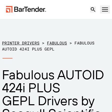
Produkt
Lösungen
PRINTER DRIVERS
>
FABULOUS
>
FABULOUS
ETIKETTIERUNG, MARKIERUNG UND CODIERUNG
AUTOID 424I PLUS GEPL
Ressourcen
NACH ANWENDUNGSFALL
BarTender-Etikettierung
Fabulous AUTOID
Partner
Druckertreiber herunterladen
Produktion
424i PLUS
Support
Lager
ETIKETTIERFUNKTIONEN
Partner werden
GEPL Drivers by
Support-Pläne
Einzelhandel
Gestalten
Kostenlos
Vertrieb
Support-Center
Transport und Logistik
ausprobieren
kontaktieren