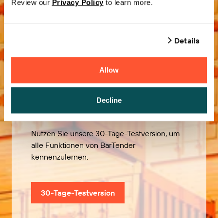
Review our
Privacy Policy
to learn more.
Details
Allow
Kostenlos
ausprobieren
Decline
Nutzen Sie unsere 30-Tage-Testversion, um
alle Funktionen von BarTender
kennenzulernen.
30-Tage-Testversion