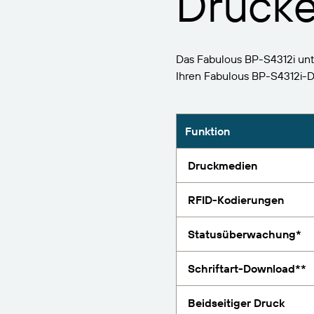
Drucke
BarTender-Track &
Finden
Trace
Bericht
Das Fabulous BP-S4312i unt
Ihren Fabulous BP-S4312i-
Funktion
Druckmedien
RFID-Kodierungen
Statusüberwachung*
Schriftart-Download**
Beidseitiger Druck