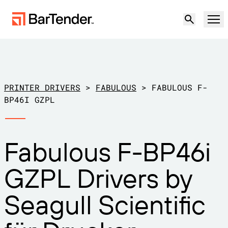
Produkt
Lösungen
PRINTER DRIVERS
>
FABULOUS
>
FABULOUS F-
ETIKETTIERUNG, MARKIERUNG UND CODIERUNG
BP46I GZPL
Ressourcen
NACH ANWENDUNGSFALL
BarTender-Etikettierung
Fabulous F-BP46i
Partner
Druckertreiber herunterladen
Produktion
GZPL Drivers by
Support
Lager
ETIKETTIERFUNKTIONEN
Partner werden
Seagull Scientific
Support-Pläne
Einzelhandel
Gestalten
Kostenlos
Vertrieb
Support-Center
Transport und Logistik
ausprobieren
kontaktieren