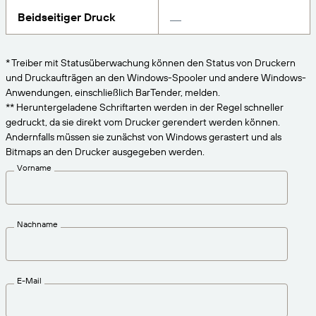
VERBINDEN
Amazon Transparency
Erhalten Sie die Unterstützung, die Ihren
Beidseitiger Druck
Geschäftsanforderungen entspricht.
PRODUKT
Über uns
* Treiber mit Statusüberwachung können den Status von Druckern
Lösungsübersicht
und Druckaufträgen an den Windows-Spooler und andere Windows-
Preise
Karriere
Anwendungen, einschließlich BarTender, melden.
Kostenlos testen
Nachrichten
** Heruntergeladene Schriftarten werden in der Regel schneller
gedruckt, da sie direkt vom Drucker gerendert werden können.
Technische Daten
Andernfalls müssen sie zunächst von Windows gerastert und als
Bitmaps an den Drucker ausgegeben werden.
Produktregistrierung
Reifegradmodell für Etikettierung und
Vorname
Nachverfolgbarkeit
Print Connectors
Unterstützte Standards
Nachname
Weitere Informationen
E-Mail