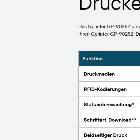
Drucke
BarTender-Track &
Finden
Trace
Bericht
Das Gprinter GP-9025Z unte
Ihren Gprinter GP-9025Z-
Funktion
Druckmedien
RFID-Kodierungen
Statusüberwachung*
Schriftart-Download**
Beidseitiger Druck