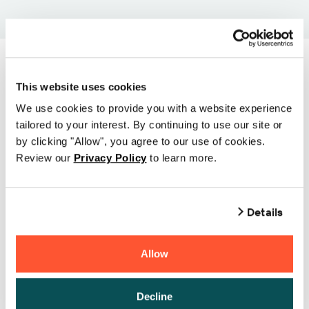
This website uses cookies
Wählen Sie zunächst
We use cookies to provide you with a website experience
eine Druckerserie und
tailored to your interest. By continuing to use our site or
by clicking "Allow", you agree to our use of cookies.
dann Ihr
Review our
Privacy Policy
to learn more.
Druckermodell aus den
folgenden Listen aus
Details
Allow
MELTH M-20
Decline