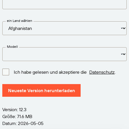
VERBINDEN
Amazon Transparency
Erhalten Sie die Unterstützung, die Ihren
Geschäftsanforderungen entspricht.
PRODUKT
Über uns
ein Land wählen
Lösungsübersicht
Preise
Karriere
Kostenlos testen
Nachrichten
Modell
Technische Daten
Produktregistrierung
Reifegradmodell für Etikettierung und
Ich habe gelesen und akzeptiere die
Datenschutz
.
Nachverfolgbarkeit
Print Connectors
Unterstützte Standards
Neueste Version herunterladen
Version: 12.3
Weitere Informationen
Größe: 71.6 MB
Datum: 2026-05-05