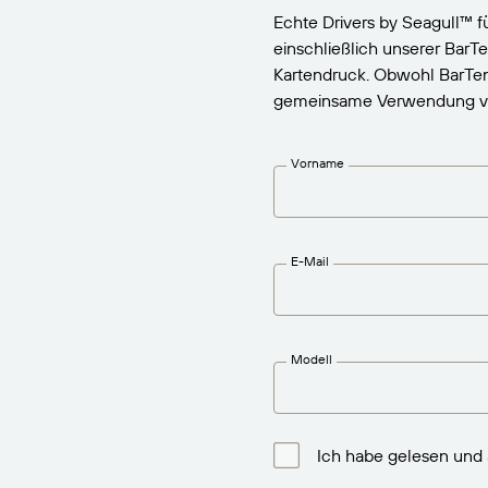
BarTender-Track &
Echte Drivers by Seagull™
Finden
Trace
einschließlich unserer BarT
Bericht
Kartendruck. Obwohl BarTen
gemeinsame Verwendung von 
Vorname
E-Mail
Modell
Ich habe gelesen und 