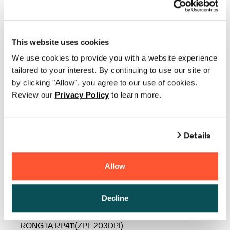
RONGTA RP400H(TSPL 203DPI)
RONGTA RP400H(ZPL 203DPI)
This website uses cookies
RONGTA RP410
We use cookies to provide you with a website experience
tailored to your interest. By continuing to use our site or
RONGTA RP410(TSPL 203DPI)
by clicking "Allow", you agree to our use of cookies.
RONGTA RP410(ZPL 203DPI)
Review our
Privacy Policy
to learn more.
RONGTA RP410C
Details
RONGTA RP410C(TSPL 203DPI)
RONGTA RP410C(ZPL 203DPI)
Allow
RONGTA RP411
RONGTA RP411(TSPL 203DPI)
Decline
RONGTA RP411(ZPL 203DPI)