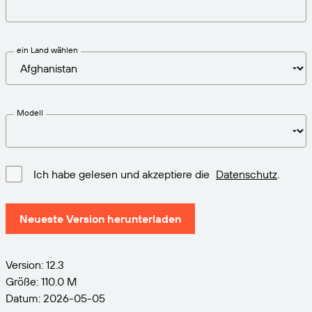
VERBINDEN
Amazon Transparency
Erhalten Sie die Unterstützung, die Ihren
Geschäftsanforderungen entspricht.
PRODUKT
Über uns
ein Land wählen
Lösungsübersicht
Preise
Karriere
Kostenlos testen
Nachrichten
Modell
Technische Daten
Produktregistrierung
Reifegradmodell für Etikettierung und
Ich habe gelesen und akzeptiere die
Datenschutz
.
Nachverfolgbarkeit
Print Connectors
Unterstützte Standards
Neueste Version herunterladen
Version: 12.3
Weitere Informationen
Größe: 110.0 M
Datum: 2026-05-05