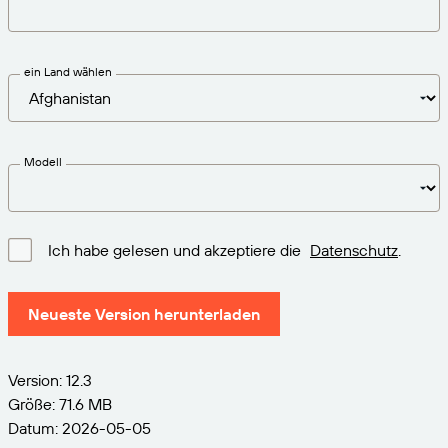
VERBINDEN
Amazon Transparency
Erhalten Sie die Unterstützung, die Ihren
Geschäftsanforderungen entspricht.
PRODUKT
Über uns
ein Land wählen
Lösungsübersicht
Preise
Karriere
Kostenlos testen
Nachrichten
Modell
Technische Daten
Produktregistrierung
Reifegradmodell für Etikettierung und
Ich habe gelesen und akzeptiere die
Datenschutz
.
Nachverfolgbarkeit
Print Connectors
Unterstützte Standards
Neueste Version herunterladen
Version: 12.3
Weitere Informationen
Größe: 71.6 MB
Datum: 2026-05-05