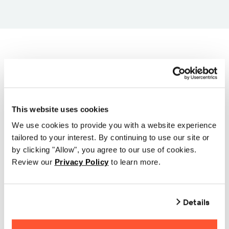
Wählen Sie zunächst
eine Druckerserie und
This website uses cookies
dann Ihr
We use cookies to provide you with a website experience
Druckermodell aus den
tailored to your interest. By continuing to use our site or
by clicking "Allow", you agree to our use of cookies.
folgenden Listen aus
Review our
Privacy Policy
to learn more.
Details
TIDT GHS4I
TIDT GHS4I+