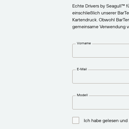
BarTender-Track &
Echte Drivers by Seagull™
Finden
Trace
einschließlich unserer BarT
Bericht
Kartendruck. Obwohl BarTen
gemeinsame Verwendung von 
Vorname
E-Mail
Modell
Ich habe gelesen und 