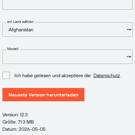
VERBINDEN
Amazon Transparency
Erhalten Sie die Unterstützung, die Ihren
Geschäftsanforderungen entspricht.
PRODUKT
Über uns
ein Land wählen
Lösungsübersicht
Preise
Karriere
Kostenlos testen
Nachrichten
Modell
Technische Daten
Produktregistrierung
Reifegradmodell für Etikettierung und
Ich habe gelesen und akzeptiere die
Datenschutz
.
Nachverfolgbarkeit
Print Connectors
Unterstützte Standards
Neueste Version herunterladen
Version: 12.3
Weitere Informationen
Größe: 71.3 MB
Datum: 2026-05-05