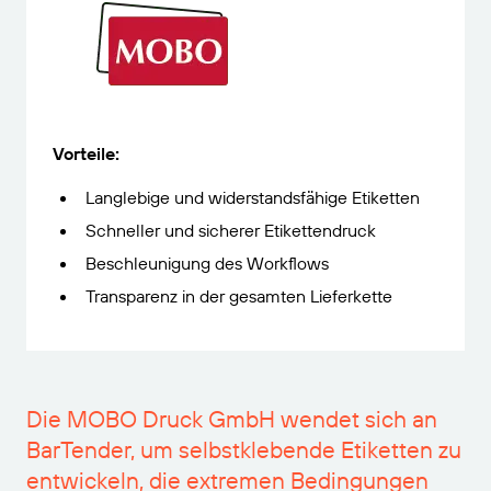
VERBINDEN
Amazon Transparency
Erhalten Sie die Unterstützung, die Ihren
Geschäftsanforderungen entspricht.
PRODUKT
Über uns
Lösungsübersicht
Preise
Karriere
Vorteile:
Kostenlos testen
Nachrichten
Langlebige und widerstandsfähige Etiketten
Technische Daten
Schneller und sicherer Etikettendruck
Produktregistrierung
Reifegradmodell für Etikettierung und
Beschleunigung des Workflows
Nachverfolgbarkeit
Transparenz in der gesamten Lieferkette
Print Connectors
Unterstützte Standards
Die MOBO Druck GmbH wendet sich an
Weitere Informationen
BarTender, um selbstklebende Etiketten zu
entwickeln, die extremen Bedingungen