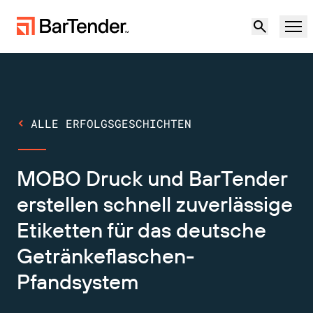
Produkt
Lösungen
ALLE ERFOLGSGESCHICHTEN
ETIKETTIERUNG, MARKIERUNG UND CODIERUNG
Ressourcen
MOBO Druck und BarTender
NACH ANWENDUNGSFALL
BarTender-Etikettierung
Partner
erstellen schnell zuverlässige
Druckertreiber herunterladen
Etiketten für das deutsche
Produktion
Support
Getränkeflaschen-
Lager
ETIKETTIERFUNKTIONEN
Partner werden
Pfandsystem
Support-Pläne
Einzelhandel
Gestalten
Kostenlos
Vertrieb
Support-Center
Transport und Logistik
ausprobieren
kontaktieren