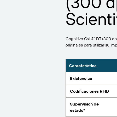
(300 d
BarTender Track &
Encuentre
Trace
Scienti
Informe
Cognitive Cxi 4'' DT (300 dp
originales para utilizar su 
Característica
Existencias
Codificaciones RFID
Supervisión de
estado*