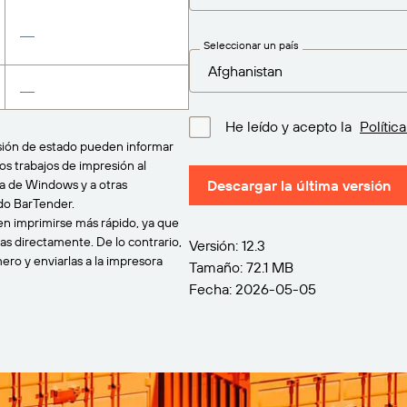
Seleccionar un país
He leído y acepto la
Polític
sión de estado pueden informar
os trabajos de impresión al
la de Windows y a otras
Descargar la última versión
do BarTender.
en imprimirse más rápido, ya que
as directamente. De lo contrario,
Versión: 12.3
ro y enviarlas a la impresora
Tamaño: 72.1 MB
Fecha: 2026-05-05