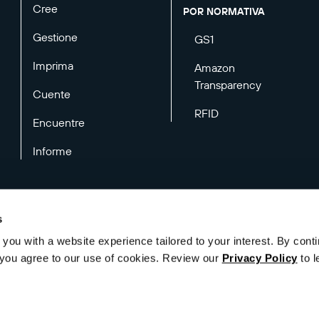
Cree
POR NORMATIVA
Gestione
GS1
Imprima
Amazon
Transparency
Cuente
RFID
Encuentre
Informe
s
you with a website experience tailored to your interest. By conti
Política de privacidad
Legal
Preferencias de correo electrónico
", you agree to our use of cookies. Review our
Privacy Policy
to l