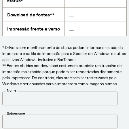
status*
CONECTE
Amazon Transparency
Obtenha o nível certo de suporte para suas
Download de fontes**
necessidades comerciais.
Sobre nós
PRODUTO
Visão geral das soluções
Impressão frente e verso
Carreiras
Preços
Redação
* Drivers com monitoramento de status podem informar o estado da
Teste gratuito
impressora e da fila de impressão para o Spooler do Windows e outros
aplictivos Windows, inclusive o BarTender.
Especificações técnicas
** Fontes obtidas por download costumam propiciar um trabalho de
Modelo de maturidade em rotulagem e
impressão mais rápido porque podem ser renderizadas diretamente
Registro do produto
rastreabilidade
pela impressora. Do contrário, elas precisam ser rasterizadas pelo
Windows e ser enviadas para a impressora como imagens bitmap.
Conectores de impressão
Nome
Padrões suportados
Sobrenome
Saiba mais