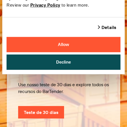
Review our
Privacy Policy
to learn more.
Details
Allow
Experimente
Decline
gratuitamente
Use nosso teste de 30 dias e explore todos os
recursos do BarTender.
Teste de 30 dias