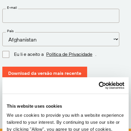
E-mail
País
Eu li e aceito a
Política de Privacidade
.
Download da versão mais recente
Versão: 12.3
Tamanho: 72.1 MB
This website uses cookies
Data: 2026-05-05
We use cookies to provide you with a website experience
tailored to your interest. By continuing to use our site or
by clicking "Allow", you agree to our use of cookies.