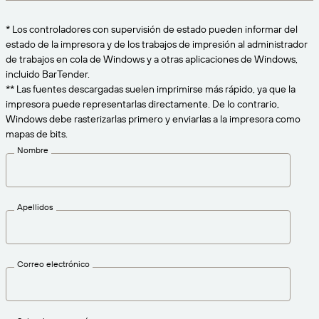
Amazon Transparency
CONECTAR
* Los controladores con supervisión de estado pueden informar del
Consiga el nivel de soporte adecuado para las
PRODUCTO
estado de la impresora y de los trabajos de impresión al administrador
necesidades de su negocio.
de trabajos en cola de Windows y a otras aplicaciones de Windows,
Quiénes somos
Descripción general de las soluciones
incluido BarTender.
Precios
** Las fuentes descargadas suelen imprimirse más rápido, ya que la
Empleo
impresora puede representarlas directamente. De lo contrario,
Prueba gratuita
Windows debe rasterizarlas primero y enviarlas a la impresora como
Prensa
mapas de bits.
Especificaciones técnicas
Nombre
Registro del producto
Modelo de madurez para etiquetado y
Conectores de impresión
trazabilidad
Apellidos
Estándares admitidos
Correo electrónico
Más información