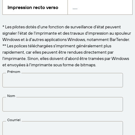
Amazon Transparency
Impression recto verso
CONNECTER
Bénéficiez d’un niveau d’assistance adapté aux
PRODUIT
besoins de votre entreprise.
* Les pilotes dotés d'une fonction de surveillance d'état peuvent
À propos de nous
Présentation des solutions
signaler l'état de l'imprimante et des travaux d'impression au spouleur
Tarification
Windows et à d'autres applications Windows, notamment BarTender.
Carrières
Essai gratuit
** Les polices téléchargées s'impriment généralement plus
rapidement, car elles peuvent être rendues directement par
Salle de presse
Spécifications techniques
l'imprimante. Sinon, elles doivent d'abord être tramées par Windows
et envoyées à l'imprimante sous forme de bitmaps.
Enregistrement du produit
Prénom
Modèle de maturité pour l’étiquetage et la
Connecteurs d’impression
traçabilité
Normes prises en charge
Nom
En savoir plus
Courriel