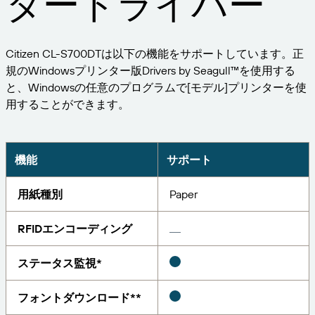
タードライバー
ビジネスを拡大する。顧客により充実したサービス
管理
を提供する。BarTenderの提携パートナーに。
印刷
プロフェッショナルサービス
BarTenderのナレッジベースでは、ヘルプやよくあ
Seagull Software
業界
Citizen CL-S700DTは以下の機能をサポートしています。正
Japanese
ログイン
る質問に対する回答、ハウツー記事を確認できま
規のWindowsプリンター版Drivers by Seagull™を使用する
す。
アイテムと在庫の追跡
パートナーディレクトリ
と、Windowsの任意のプログラムで[モデル]プリンターを使
航空宇宙産業
カスタマーポータル
用することができます。
学ぶ
化学
パートナーポータル
BarTender Track & Trace
BarTenderパートナーを検索し、パートナーディレ
サポートへのお問い合わせ
導入事例
BarTender Cloud
食品および飲料
クトリから見積もりやサービスを依頼することがで
機能
サポート
きます。
ブログ
医療機器
用紙種別
Paper
現在サポートされているすべてのBarTender製品に
資産追跡機能
リソースライブラリ
製薬
関するテクニカルアシスタンスのサポートリクエス
トを送信してください。
RFIDエンコーディング
ウェビナー
パートナーポータル
カウント
ライフサイクルスケジュール
ソリューション別
ステータス監視*
サーチ
調査報告
すでにBarTenderパートナーのお客様は、パートナ
サポートプラン
レポート
フォントダウンロード**
サプライヤーラベル管理
ーポータルへのログイン方法をご覧ください。