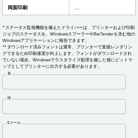
Amazon Transparency
両面印刷
接続
ビジネスニーズに適切なレベルのサポートを受けら
製品
れます。
* ステータス監視機能を備えたドライバーは、プリンターおよび印刷
会社概要
ソリューションの概要
ジョブのステータスを、WindowsスプーラーやBarTenderを含む他の
価格
Windowsアプリケーションに報告できます。
採用情報
無償試用版
** ダウンロード済みフォントは通常、プリンターで直接レンダリン
グできるため印刷速度が向上します。フォントがダウンロードされ
ニュースルーム
技術仕様
ていない場合、Windowsでラスタライズ処理を施した後にビットマ
ップとしてプリンターに出力する必要があります。
製品登録
名
ラベリングとトレーサビリティの成熟度モデ
プリントコネクタ
ル
サポートされている規格
性
さらに詳しく
Eメール