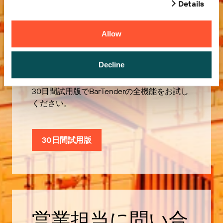
Details
Allow
無償試用版
Decline
30日間試用版でBarTenderの全機能をお試し
ください。
30日間試用版
営業担当に問い合