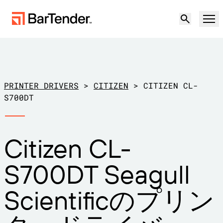
製品
ソリューション
PRINTER DRIVERS
>
CITIZEN
>
CITIZEN CL-
ラベリング、マーキング、コーディング
S700DT
リソース
導入事例
BarTenderラベリング
Citizen CL-
パートナー
プリンタードライバーのダウンロー
製造
S700DT Seagull
ド
サポート
倉庫
ラベリング機能
パートナーになる
Scientificのプリン
小売
作成
サポートプラン
無償試用版
営業担当に問い合
サポートセンター
輸送および物流
わせる