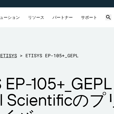
ューション
リソース
パートナー
サポート
グ機能
製品
ソリューション別
接続
パートナーディレクト
サポートへのお問い合
パートナーポー
サポートプラン
リ
わせ
産業
価格
サプライヤーラベル管理
会社概要
ETISYS
>
ETISYS EP-105+_GEPL
無償試用版
Amazon Transparency
採用情報
すでにBarTenderパートナ
ビジネスニーズに適切なレベ
は、パートナーポータルへの
ポートを受けられます。
enderパートナーを検索し、パー
ポートされているすべての
び飲料
ライブラリ
技術仕様
ニュースルーム
ン方法をご覧ください。
ディレクトリから見積もりや
ender製品に関するテクニカルア
S EP-105+_GEPL
スを依頼することができま
ンスのサポートリクエストを
ー
製品登録
てください。
機能
イクルスケジュール
プリントコネクタ
ll Scientific
サポートされている規格