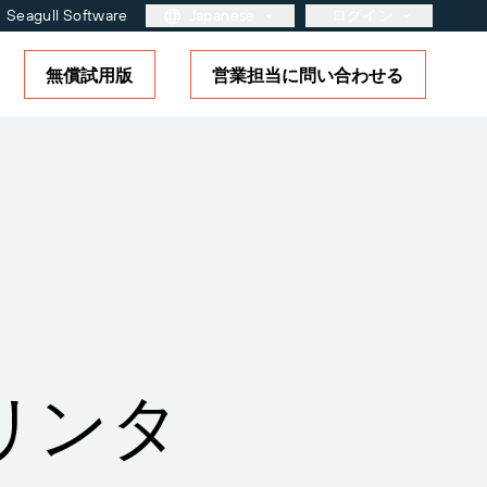
Seagull Software
Japanese
ログイン
無償試用版
営業担当に問い合わせる
カスタマーポータル
パートナーポータル
BarTender Cloud
タル
さらに詳しく
ソリューションの概要
ラベリングとトレーサビリティ
の成熟度モデル
ーのお客様
ルのサ
ログイ
のプリンタ