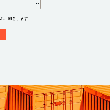
読み、同意します
.
ド