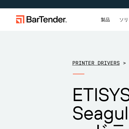
製品
ソリ
ラベリング、マーキング、コーディン
導入事例
ラベリン
業界
学ぶ
グ
プリンタードライバー
パートナーになる
サポートセンター
のダウンロード
製造
作成
航空宇宙
導入事例
PRINTER DRIVERS
>
倉庫
管理
化学
ブログ
ビジネスを拡大する。顧客により充
BarTenderのナレッジベースでは、ヘ
BarTenderラベリング
実したサービスを提供する。
ルプやよくある質問に対する回答、
BarT
現在サ
小売
印刷
食品およ
リソース
サポートプラン
BarTenderの提携パートナーに。
ハウツー記事を確認できます。
トナー
BarT
ETISY
サービ
シスタ
輸送および物流
医療機器
ウェビナ
す。
送信し
アイテムと在庫の追跡
資産追跡
製薬
ライフサ
Seagu
プロフェッショナルサ
カウント
ービス
調査報告
BarTender Track &
サーチ
Trace