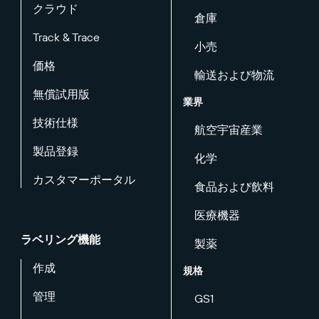
クラウド
倉庫
Track & Trace
小売
価格
輸送および物流
無償試用版
業界
技術仕様
航空宇宙産業
製品登録
化学
カスタマーポータル
食品および飲料
医療機器
ラベリング機能
製薬
作成
規格
管理
GS1