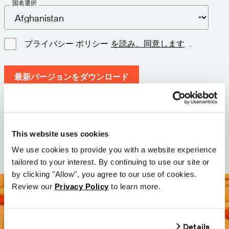
国名選択
プライバシー ポリシー
を読み、同意します
.
最新バージョンをダウンロード
バージョン: 12.3
サイズ: 111.4 M
This website uses cookies
日付: 2026-05-05
We use cookies to provide you with a website experience
tailored to your interest. By continuing to use our site or
by clicking "Allow", you agree to our use of cookies.
Review our
Privacy Policy
to learn more.
Details