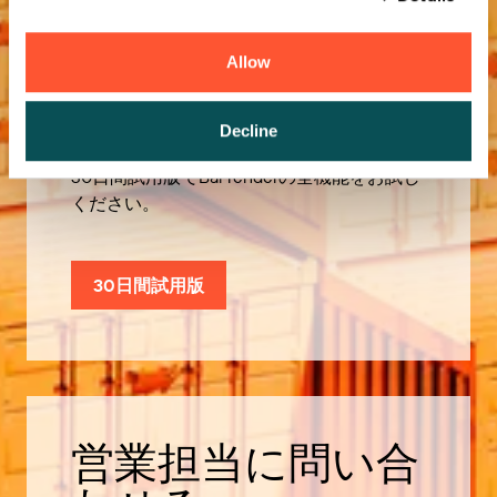
Allow
無償試用版
Decline
30日間試用版でBarTenderの全機能をお試し
ください。
30日間試用版
営業担当に問い合