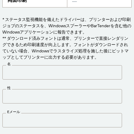
両面印刷
Amazon Transparency
接続
ビジネスニーズに適切なレベルのサポートを受けら
製品
れます。
* ステータス監視機能を備えたドライバーは、プリンターおよび印刷
ジョブのステータスを、WindowsスプーラーやBarTenderを含む他の
会社概要
ソリューションの概要
Windowsアプリケーションに報告できます。
価格
** ダウンロード済みフォントは通常、プリンターで直接レンダリン
採用情報
グできるため印刷速度が向上します。フォントがダウンロードされ
無償試用版
ていない場合、Windowsでラスタライズ処理を施した後にビットマ
ニュースルーム
技術仕様
ップとしてプリンターに出力する必要があります。
名
製品登録
ラベリングとトレーサビリティの成熟度モデ
プリントコネクタ
ル
性
サポートされている規格
Eメール
さらに詳しく