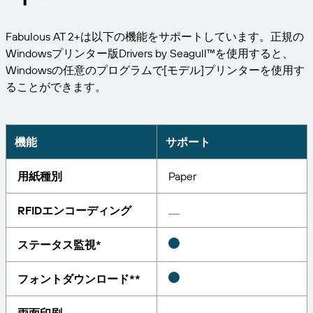
ビジネスを拡大する。顧客により充実したサービス
管理
を提供する。BarTenderの提携パートナーに。
印刷
Fabulous AT 2+は以下の機能をサポートしています。正規の
プロフェッショナルサービス
BarTenderのナレッジベースでは、ヘルプやよくあ
Seagull Software
業界
Windowsプリンター版Drivers by Seagull™を使用すると、
Japanese
ログイン
る質問に対する回答、ハウツー記事を確認できま
Windowsの任意のプログラムで[モデル]プリンターを使用す
す。
アイテムと在庫の追跡
パートナーディレクトリ
ることができます。
航空宇宙産業
カスタマーポータル
学ぶ
化学
パートナーポータル
BarTender Track & Trace
BarTenderパートナーを検索し、パートナーディレ
サポートへのお問い合わせ
機能
サポート
導入事例
BarTender Cloud
食品および飲料
クトリから見積もりやサービスを依頼することがで
きます。
ブログ
医療機器
用紙種別
Paper
現在サポートされているすべてのBarTender製品に
資産追跡機能
リソースライブラリ
製薬
関するテクニカルアシスタンスのサポートリクエス
RFIDエンコーディング
トを送信してください。
ウェビナー
パートナーポータル
カウント
ステータス監視*
ライフサイクルスケジュール
ソリューション別
サーチ
フォントダウンロード**
調査報告
すでにBarTenderパートナーのお客様は、パートナ
サポートプラン
レポート
サプライヤーラベル管理
ーポータルへのログイン方法をご覧ください。