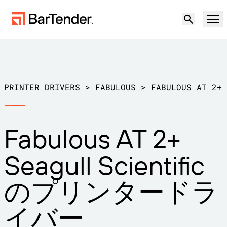
製品
ソリューション
PRINTER DRIVERS
>
FABULOUS
>
FABULOUS AT 2+
ラベリング、マーキング、コーディング
リソース
Fabulous AT 2+
導入事例
BarTenderラベリング
パートナー
Seagull Scientific
プリンタードライバーのダウンロー
製造
ド
サポート
のプリンタードラ
倉庫
ラベリング機能
パートナーになる
小売
イバー
作成
サポートプラン
無償試用版
営業担当に問い合
サポートセンター
輸送および物流
わせる