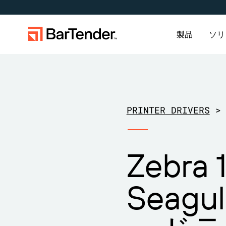
製品
ソリ
ラベリング、マーキング、コーディン
導入事例
ラベリン
業界
学ぶ
グ
プリンタードライバー
パートナーになる
サポートセンター
のダウンロード
製造
作成
航空宇宙
導入事例
PRINTER DRIVERS
>
倉庫
管理
化学
ブログ
ビジネスを拡大する。顧客により充
BarTenderのナレッジベースでは、ヘ
BarTenderラベリング
実したサービスを提供する。
ルプやよくある質問に対する回答、
BarT
現在サ
小売
印刷
食品およ
リソース
サポートプラン
BarTenderの提携パートナーに。
ハウツー記事を確認できます。
トナー
BarT
Zebra 
サービ
シスタ
輸送および物流
医療機器
ウェビナ
す。
送信し
アイテムと在庫の追跡
資産追跡
製薬
ライフサ
Seagu
プロフェッショナルサ
カウント
ービス
調査報告
BarTender Track &
サーチ
Trace