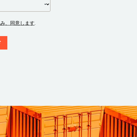
読み、同意します
.
ド