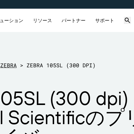
ューション
リソース
パートナー
サポート
グ機能
製品
ソリューション別
接続
パートナーディレクト
サポートへのお問い合
パートナーポー
サポートプラン
リ
わせ
産業
価格
サプライヤーラベル管理
会社概要
ZEBRA
>
ZEBRA 105SL (300 DPI)
無償試用版
Amazon Transparency
採用情報
すでにBarTenderパートナ
ビジネスニーズに適切なレベ
は、パートナーポータルへの
ポートを受けられます。
enderパートナーを検索し、パー
ポートされているすべての
び飲料
ライブラリ
技術仕様
ニュースルーム
ン方法をご覧ください。
ディレクトリから見積もりや
ender製品に関するテクニカルア
105SL (300 dpi)
スを依頼することができま
ンスのサポートリクエストを
ー
製品登録
てください。
機能
イクルスケジュール
プリントコネクタ
ll Scientific
サポートされている規格