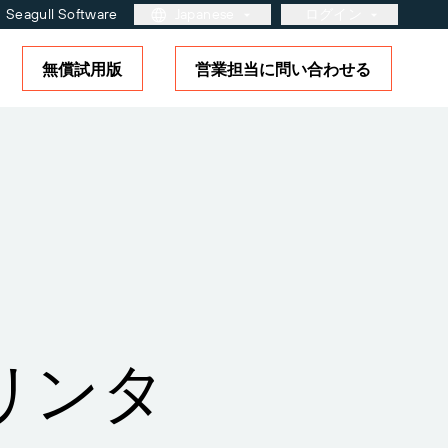
Seagull Software
Japanese
ログイン
無償試用版
営業担当に問い合わせる
カスタマーポータル
パートナーポータル
BarTender Cloud
タル
さらに詳しく
ソリューションの概要
ラベリングとトレーサビリティ
の成熟度モデル
ーのお客様
ルのサ
ログイ
のプリンタ