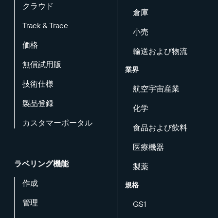
クラウド
倉庫
Track & Trace
小売
価格
輸送および物流
無償試用版
業界
技術仕様
航空宇宙産業
製品登録
化学
カスタマーポータル
食品および飲料
医療機器
ラベリング機能
製薬
作成
規格
管理
GS1