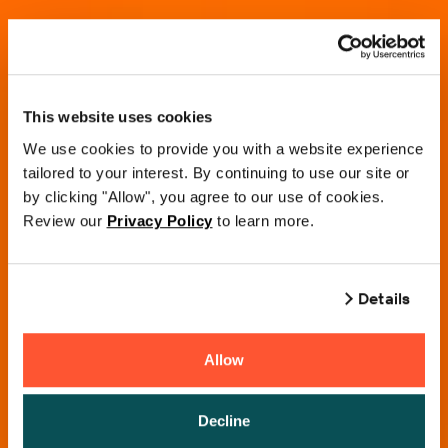
This website uses cookies
We use cookies to provide you with a website experience
tailored to your interest. By continuing to use our site or
by clicking "Allow", you agree to our use of cookies.
Review our
Privacy Policy
to learn more.
Details
Allow
只需幾分鐘，即可開始探索產品功能。請從設
定入口網站帳號開始，即可解鎖下載、授權與
Decline