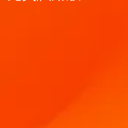
擴大企業規模。為客戶提供更多服務。與 BarTender
管理
成為合作夥伴。
專業服務
列印
Chinese (Traditional, Taiwan)
登入
取得 BarTender 知識庫的說明、常見問題解答，還有
按產業搜尋
操作方法文章。
Seagull Software
物品和庫存追蹤
客戶入口網站
合作夥伴目錄
學習
航太
合作夥伴入口網站
化學品
聯絡支援人員
成功案例
BarTender Cloud
BarTender Track & Trace
透過合作夥伴目錄尋找 BarTender 合作夥伴並要求報
食品及飲料
價和服務。
部落格
醫材
提交支援請求，取得目前提供支援的 BarTender 產品
資源庫
技術協助。
資產追蹤功能
製藥
網路研討會
合作夥伴入口網站
盤點
生命週期時間表
透過解決方案
支援方案
查詢
研究報告
已經是 BarTender 的合作夥伴了嗎？了解如何登入合
作夥伴入口網站。
報告
供應商標籤管理