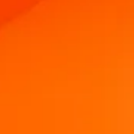
為業務需求適時取得支援。
連線
Amazon Transparency
產品
關於我們
解決方案概觀
定價
職涯
歡迎免費試用
新聞中心
技術規格
產品註冊
標籤與可追溯性成熟度模型
列印連接器
已支援標準版
深入瞭解