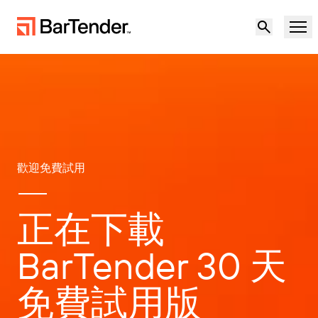
產品
解決方案
標籤、標記和編碼
資源
歡迎免費試用
使用案例
BarTender 標籤功能
合作夥伴
正在下載
下載印表機驅動程式
製造業
支援
BarTender 30 天
倉儲
標籤功能
成為合作夥伴
支援方案
零售
免費試用版
建立
歡迎免費試用
聯絡銷售人員
支援中心
運輸與物流