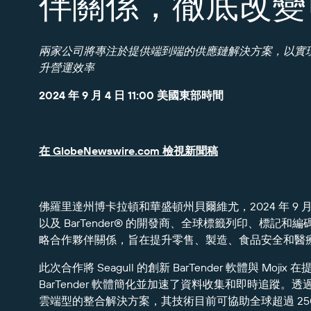
伴關係，徹底改變
報告
兩家公司將專注於提供端到端的供應鏈解決方案，以實
升營運效率
2024 年 9 月 4 日 11:00 美國東部時間
在 GlobeNewswire.com 檢視新聞稿
佛羅里達州博卡拉頓和華盛頓州貝爾維尤，2024 年 9 月 
以及 BarTender® 的開發商、全球標籤列印、標記和編碼軟體
略合作夥伴關係，旨在提升零售、製造、食品安全和醫
此次合作將 Seagull 的創新 BarTender 軟體與 
BarTender 軟體簡化並加速了資料收集和即時追蹤。透過結
雲端型的整合解決方案，其技術目前可協助全球超過 250