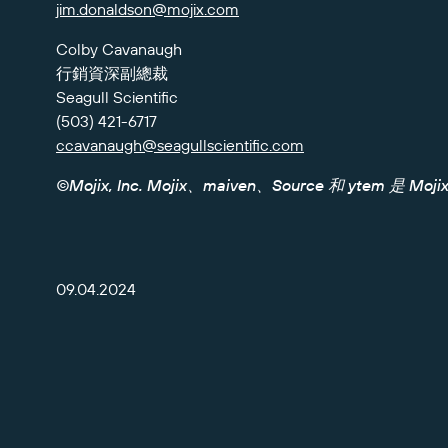
jim.donaldson@mojix.com
Colby Cavanaugh
行銷資深副總裁
Seagull Scientific
(503) 421-6717
ccavanaugh@seagullscientific.com
©Mojix, Inc. Mojix、maiven、Source 和 ytem 是 
09.04.2024