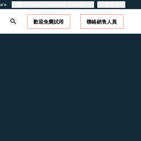
ware
Chinese (Traditional, Taiwan)
登入
歡迎免費試用
聯絡銷售人員
客戶入口網站
合作夥伴入口網站
BarTender Cloud
站
深入瞭解
解決方案概觀
標籤與可追溯性成熟度模型
夥伴了嗎？
站。