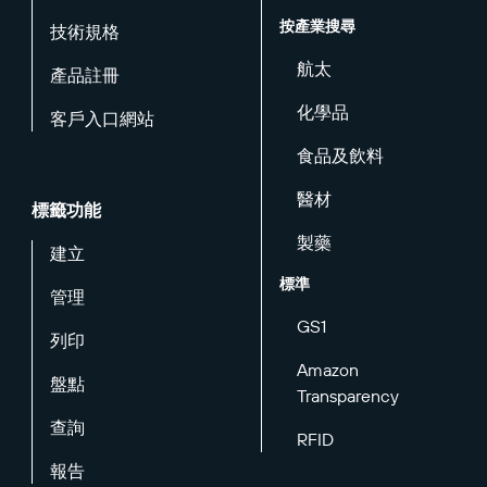
按產業搜尋
技術規格
航太
產品註冊
化學品
客戶入口網站
食品及飲料
醫材
標籤功能
製藥
建立
標準
管理
GS1
列印
Amazon
盤點
Transparency
查詢
RFID
報告