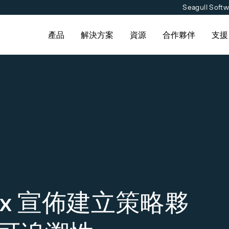
Seagull Soft
產品
解決方案
資源
合作夥伴
支援
尋
產品
透過解決方案
連線
合作夥伴目錄
聯絡支援人員
合作夥伴入口網
支援方案
定價
供應商標籤管理
關於我們
歡迎免費試用
Amazon Transparency
職涯
夥伴目錄尋找 BarTender 合
援請求，取得目前提供支援的
已經是 BarTender 的合作
為業務需求適時取得支援。
並要求報價和服務。
nder 產品技術協助。
了解如何登入合作夥伴入口網
料
技術規格
新聞中心
會
產品註冊
功能
時間表
列印連接器
Mojix 宣佈建立策略夥
已支援標準版