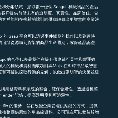
品、製造和分銷領域，擷取數十億個 Seagull 標籤物品的產品
案，為客戶提供前所未有的透明度、真實性、品牌信任、合
的客戶能夠在複雜的端到端供應鏈做出更智慧的商業決
jix 的 SaaS 平台可以透過事件觸發的操作以及到達時
夠追蹤從源頭到貨架的商品生命週期，確保產品認證、
y 表示：「與 Mojix 的合作代表著我們在提升供應鏈可見性和營運效
 強大的標籤和資料擷取功能與Mojix 在即時單品級智慧
度和可據以採取行動的見解，以做出更明智的決策並建
印以及與業務資料和系統的整合，確保合規性。透過這種整
ender 記錄，提高透明度和可追溯性。
cientific 的優勢，旨在改變企業管理供應鏈的方式，提供
安裝來連接整個供應鏈的單品級資料。公司現在可以受益於增