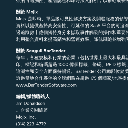
強的可追溯性、產品認證和即時深入解析，以推動成長
關於 Mojix
Mojix 是即時、單品級可見性解決方案及開發服務的領導
資料以提供基於高安全性、可延伸的 SaaS 平台的可追
過追蹤數十億個獨特身分來擷取事件觸發的操作和重要
利用整合資料來提高銷售和營運效率、降低風險並增強
關於 Seagull BarTender
每年，各種規模和行業的企業（包括世界上最大和最具活力的
印、標記和編碼超過 1000 億個標籤、條碼、RFID
追溯性和安全方面保持暢通。BarTender 公司總部
透過當地合作夥伴的全球網路在超過 175 個國家/地
www.BarTenderSoftware.com
編輯/媒體聯絡人
Jim Donaldson
。企業公關總監
Mojix, Inc.
(314) 223-4779