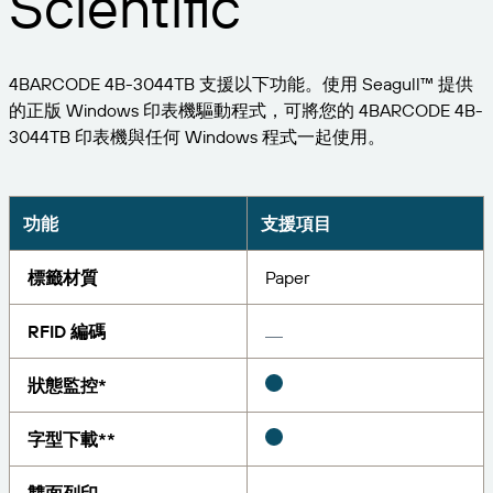
Scientific
擴大企業規模。為客戶提供更多服務。與 BarTender
管理
成為合作夥伴。
專業服務
列印
Chinese (Traditional, Taiwan)
登入
取得 BarTender 知識庫的說明、常見問題解答，還有
按產業搜尋
4BARCODE 4B-3044TB 支援以下功能。使用 Seagull™ 提供
操作方法文章。
Seagull Software
的正版 Windows 印表機驅動程式，可將您的 4BARCODE 4B-
物品和庫存追蹤
客戶入口網站
合作夥伴目錄
3044TB 印表機與任何 Windows 程式一起使用。
學習
航太
合作夥伴入口網站
化學品
聯絡支援人員
成功案例
BarTender Cloud
BarTender Track & Trace
透過合作夥伴目錄尋找 BarTender 合作夥伴並要求報
功能
支援項目
食品及飲料
價和服務。
部落格
醫材
標籤材質
Paper
提交支援請求，取得目前提供支援的 BarTender 產品
資源庫
技術協助。
資產追蹤功能
製藥
RFID 編碼
網路研討會
合作夥伴入口網站
盤點
生命週期時間表
狀態監控*
透過解決方案
支援方案
查詢
研究報告
已經是 BarTender 的合作夥伴了嗎？了解如何登入合
字型下載**
作夥伴入口網站。
報告
供應商標籤管理