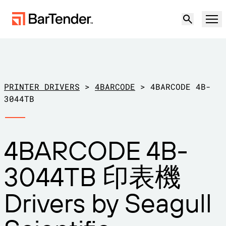
產品
解決方案
PRINTER DRIVERS
>
4BARCODE
>
4BARCODE 4B-
標籤、標記和編碼
3044TB
資源
使用案例
BarTender 標籤功能
4BARCODE 4B-
合作夥伴
下載印表機驅動程式
製造業
3044TB 印表機
支援
倉儲
標籤功能
成為合作夥伴
Drivers by Seagull
支援方案
零售
建立
歡迎免費試用
聯絡銷售人員
支援中心
運輸與物流