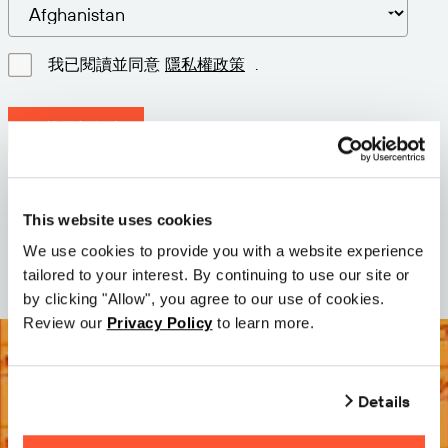
我已閱讀並同意
隱私權政策
.
下載最新版本
版本: 12.3
尺寸: 110.0 M
This website uses cookies
日期: 2026-05-05
We use cookies to provide you with a website experience
tailored to your interest. By continuing to use our site or
by clicking "Allow", you agree to our use of cookies.
Review our
Privacy Policy
to learn more.
Details