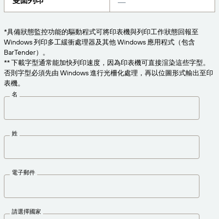
雙面列印
為業務需求適時取得支援。
連線
Amazon Transparency
產品
*具備狀態監控功能的驅動程式可將印表機與列印工作狀態回報至
關於我們
Windows 列印多工緩衝處理器及其他 Windows 應用程式（包含
解決方案概觀
BarTender）。
定價
職涯
** 下載字型通常能加快列印速度，因為印表機可直接渲染這些字型。
否則字型必須先由 Windows 進行光柵化處理，再以位圖形式輸出至印
歡迎免費試用
新聞中心
表機。
技術規格
名
產品註冊
標籤與可追溯性成熟度模型
列印連接器
姓
已支援標準版
電子郵件
深入瞭解
請選擇國家