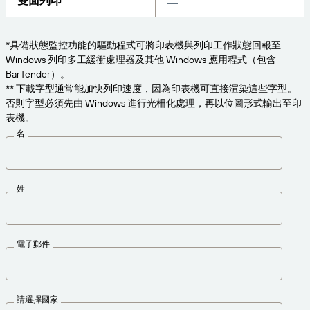
雙面列印
為業務需求適時取得支援。
連線
Amazon Transparency
產品
*具備狀態監控功能的驅動程式可將印表機與列印工作狀態回報至
關於我們
Windows 列印多工緩衝處理器及其他 Windows 應用程式（包含
解決方案概觀
BarTender）。
定價
職涯
** 下載字型通常能加快列印速度，因為印表機可直接渲染這些字型。
否則字型必須先由 Windows 進行光柵化處理，再以位圖形式輸出至印
歡迎免費試用
新聞中心
表機。
技術規格
名
產品註冊
標籤與可追溯性成熟度模型
列印連接器
姓
已支援標準版
電子郵件
深入瞭解
請選擇國家