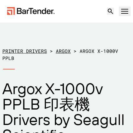
產品
解決方案
PRINTER DRIVERS
>
ARGOX
>
ARGOX X-1000V
標籤、標記和編碼
PPLB
資源
使用案例
BarTender 標籤功能
Argox X-1000v
合作夥伴
下載印表機驅動程式
製造業
PPLB 印表機
支援
倉儲
標籤功能
成為合作夥伴
Drivers by Seagull
支援方案
零售
建立
歡迎免費試用
聯絡銷售人員
支援中心
運輸與物流