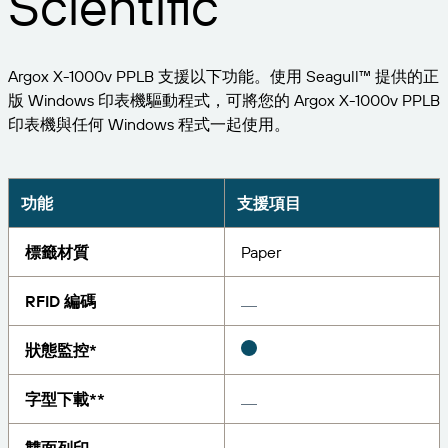
Scientific
擴大企業規模。為客戶提供更多服務。與 BarTender
管理
成為合作夥伴。
專業服務
列印
Chinese (Traditional, Taiwan)
登入
取得 BarTender 知識庫的說明、常見問題解答，還有
按產業搜尋
Argox X-1000v PPLB 支援以下功能。使用 Seagull™ 提供的正
操作方法文章。
Seagull Software
版 Windows 印表機驅動程式，可將您的 Argox X-1000v PPLB
物品和庫存追蹤
客戶入口網站
合作夥伴目錄
印表機與任何 Windows 程式一起使用。
學習
航太
合作夥伴入口網站
化學品
聯絡支援人員
成功案例
BarTender Cloud
BarTender Track & Trace
透過合作夥伴目錄尋找 BarTender 合作夥伴並要求報
功能
支援項目
食品及飲料
價和服務。
部落格
醫材
標籤材質
Paper
提交支援請求，取得目前提供支援的 BarTender 產品
資源庫
技術協助。
資產追蹤功能
製藥
RFID 編碼
網路研討會
合作夥伴入口網站
盤點
生命週期時間表
狀態監控*
透過解決方案
支援方案
查詢
研究報告
已經是 BarTender 的合作夥伴了嗎？了解如何登入合
字型下載**
作夥伴入口網站。
報告
供應商標籤管理