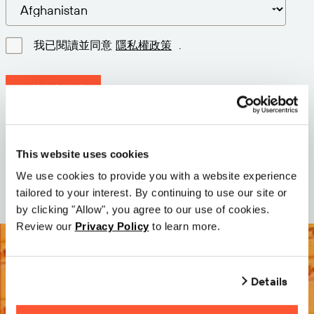
我已閱讀並同意
隱私權政策
.
下載最新版本
版本: 12.3
尺寸: 111.1 M
This website uses cookies
日期: 2026-05-05
We use cookies to provide you with a website experience
tailored to your interest. By continuing to use our site or
by clicking "Allow", you agree to our use of cookies.
Review our
Privacy Policy
to learn more.
Details