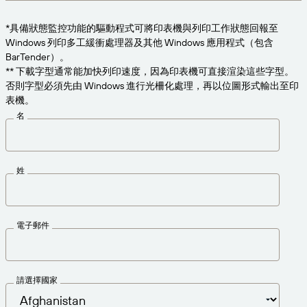
為業務需求適時取得支援。
連線
Amazon Transparency
*具備狀態監控功能的驅動程式可將印表機與列印工作狀態回報至
產品
Windows 列印多工緩衝處理器及其他 Windows 應用程式（包含
關於我們
BarTender）。
解決方案概觀
** 下載字型通常能加快列印速度，因為印表機可直接渲染這些字型。
定價
職涯
否則字型必須先由 Windows 進行光柵化處理，再以位圖形式輸出至印
表機。
歡迎免費試用
新聞中心
名
技術規格
產品註冊
標籤與可追溯性成熟度模型
姓
列印連接器
已支援標準版
電子郵件
深入瞭解
請選擇國家