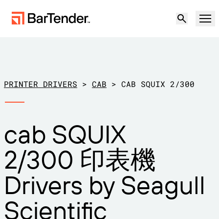
產品
解決方案
PRINTER DRIVERS
>
CAB
>
CAB SQUIX 2/300
標籤、標記和編碼
資源
cab SQUIX
使用案例
BarTender 標籤功能
合作夥伴
2/300 印表機
下載印表機驅動程式
製造業
支援
Drivers by Seagull
倉儲
標籤功能
成為合作夥伴
支援方案
零售
Scientific
建立
歡迎免費試用
聯絡銷售人員
支援中心
運輸與物流