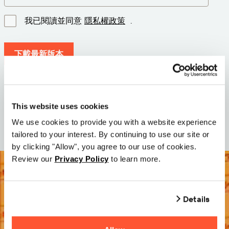
我已閱讀並同意
隱私權政策
.
下載最新版本
版本: 12.3
尺寸: 112.7 M
This website uses cookies
日期: 2026-05-05
We use cookies to provide you with a website experience
tailored to your interest. By continuing to use our site or
by clicking "Allow", you agree to our use of cookies.
Review our
Privacy Policy
to learn more.
Details