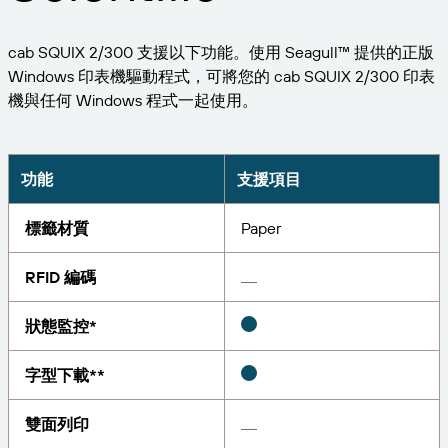
擴大企業規模。為客戶提供更多服務。與 BarTender
管理
成為合作夥伴。
專業服務
列印
cab SQUIX 2/300 支援以下功能。使用 Seagull™ 提供的正版
Chinese (Traditional, Taiwan)
登入
取得 BarTender 知識庫的說明、常見問題解答，還有
按產業搜尋
Windows 印表機驅動程式，可將您的 cab SQUIX 2/300 印表
操作方法文章。
Seagull Software
機與任何 Windows 程式一起使用。
物品和庫存追蹤
客戶入口網站
合作夥伴目錄
學習
航太
合作夥伴入口網站
化學品
功能
支援項目
聯絡支援人員
成功案例
BarTender Cloud
BarTender Track & Trace
透過合作夥伴目錄尋找 BarTender 合作夥伴並要求報
食品及飲料
價和服務。
部落格
標籤材質
Paper
醫材
提交支援請求，取得目前提供支援的 BarTender 產品
資源庫
RFID 編碼
技術協助。
資產追蹤功能
製藥
網路研討會
合作夥伴入口網站
狀態監控*
盤點
生命週期時間表
透過解決方案
支援方案
字型下載**
查詢
研究報告
已經是 BarTender 的合作夥伴了嗎？了解如何登入合
作夥伴入口網站。
報告
雙面列印
供應商標籤管理