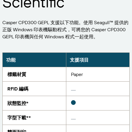
Scientific
擴大企業規模。為客戶提供更多服務。與 BarTender
管理
成為合作夥伴。
專業服務
列印
Chinese (Traditional, Taiwan)
登入
取得 BarTender 知識庫的說明、常見問題解答，還有
按產業搜尋
Casper CPD300 GEPL 支援以下功能。使用 Seagull™ 提供的
操作方法文章。
Seagull Software
正版 Windows 印表機驅動程式，可將您的 Casper CPD300
物品和庫存追蹤
客戶入口網站
合作夥伴目錄
GEPL 印表機與任何 Windows 程式一起使用。
學習
航太
合作夥伴入口網站
化學品
聯絡支援人員
成功案例
BarTender Cloud
BarTender Track & Trace
透過合作夥伴目錄尋找 BarTender 合作夥伴並要求報
功能
支援項目
食品及飲料
價和服務。
部落格
醫材
標籤材質
Paper
提交支援請求，取得目前提供支援的 BarTender 產品
資源庫
技術協助。
資產追蹤功能
製藥
RFID 編碼
網路研討會
合作夥伴入口網站
盤點
生命週期時間表
狀態監控*
透過解決方案
支援方案
查詢
研究報告
已經是 BarTender 的合作夥伴了嗎？了解如何登入合
字型下載**
作夥伴入口網站。
報告
供應商標籤管理