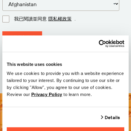
我已閱讀並同意
隱私權政策
.
下載最新版本
版本: 12.3
尺寸: 110.5 M
This website uses cookies
日期: 2026-05-05
We use cookies to provide you with a website experience
tailored to your interest. By continuing to use our site or
by clicking "Allow", you agree to our use of cookies.
Review our
Privacy Policy
to learn more.
Details