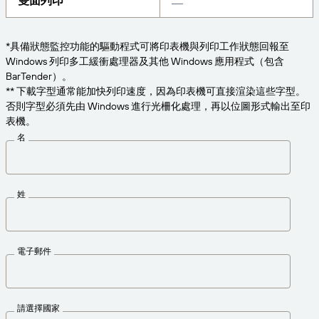
雙面列印
為業務需求適時取得支援。
連線
Amazon Transparency
產品
*具備狀態監控功能的驅動程式可將印表機與列印工作狀態回報至
關於我們
Windows 列印多工緩衝處理器及其他 Windows 應用程式（包含
解決方案概觀
BarTender）。
定價
職涯
** 下載字型通常能加快列印速度，因為印表機可直接渲染這些字型。
否則字型必須先由 Windows 進行光柵化處理，再以位圖形式輸出至印
歡迎免費試用
新聞中心
表機。
技術規格
名
產品註冊
標籤與可追溯性成熟度模型
列印連接器
姓
已支援標準版
電子郵件
深入瞭解
請選擇國家