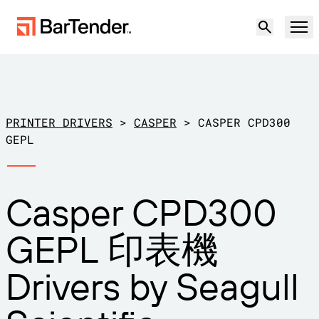
產品
解決方案
PRINTER DRIVERS
>
CASPER
>
CASPER CPD300
標籤、標記和編碼
GEPL
資源
使用案例
BarTender 標籤功能
Casper CPD300
合作夥伴
下載印表機驅動程式
製造業
GEPL 印表機
支援
倉儲
標籤功能
成為合作夥伴
Drivers by Seagull
支援方案
零售
建立
歡迎免費試用
聯絡銷售人員
支援中心
運輸與物流