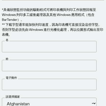
為業務需求適時取得支援。
連線
Amazon Transparency
*具備狀態監控功能的驅動程式可將印表機與列印工作狀態回報至
產品
Windows 列印多工緩衝處理器及其他 Windows 應用程式（包含
關於我們
BarTender）。
解決方案概觀
** 下載字型通常能加快列印速度，因為印表機可直接渲染這些字型。
定價
職涯
否則字型必須先由 Windows 進行光柵化處理，再以位圖形式輸出至印
表機。
歡迎免費試用
新聞中心
名
技術規格
產品註冊
標籤與可追溯性成熟度模型
姓
列印連接器
已支援標準版
電子郵件
深入瞭解
請選擇國家