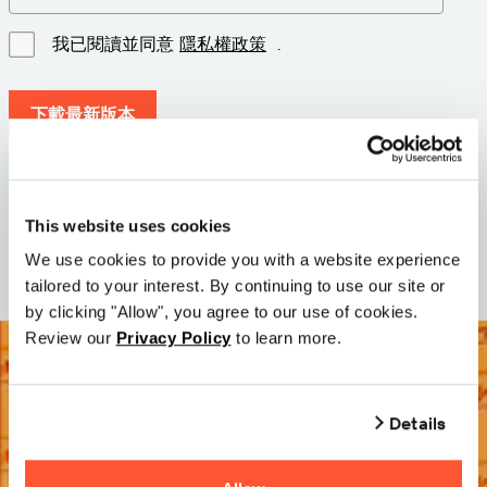
我已閱讀並同意
隱私權政策
.
下載最新版本
版本: 12.3
尺寸: 71.6 MB
This website uses cookies
日期: 2026-05-05
We use cookies to provide you with a website experience
tailored to your interest. By continuing to use our site or
by clicking "Allow", you agree to our use of cookies.
Review our
Privacy Policy
to learn more.
Details