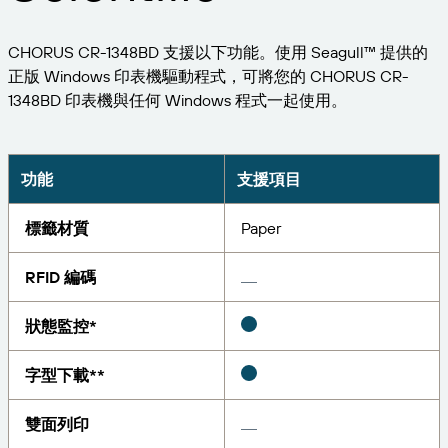
擴大企業規模。為客戶提供更多服務。與 BarTender
管理
成為合作夥伴。
專業服務
列印
CHORUS CR-1348BD 支援以下功能。使用 Seagull™ 提供的
Chinese (Traditional, Taiwan)
登入
取得 BarTender 知識庫的說明、常見問題解答，還有
按產業搜尋
正版 Windows 印表機驅動程式，可將您的 CHORUS CR-
操作方法文章。
Seagull Software
1348BD 印表機與任何 Windows 程式一起使用。
物品和庫存追蹤
客戶入口網站
合作夥伴目錄
學習
航太
合作夥伴入口網站
化學品
功能
支援項目
聯絡支援人員
成功案例
BarTender Cloud
BarTender Track & Trace
透過合作夥伴目錄尋找 BarTender 合作夥伴並要求報
食品及飲料
價和服務。
部落格
標籤材質
Paper
醫材
提交支援請求，取得目前提供支援的 BarTender 產品
資源庫
RFID 編碼
技術協助。
資產追蹤功能
製藥
網路研討會
合作夥伴入口網站
狀態監控*
盤點
生命週期時間表
透過解決方案
支援方案
字型下載**
查詢
研究報告
已經是 BarTender 的合作夥伴了嗎？了解如何登入合
作夥伴入口網站。
報告
雙面列印
供應商標籤管理