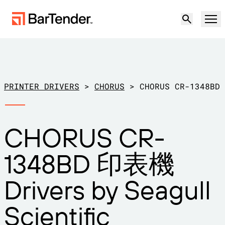
產品
解決方案
PRINTER DRIVERS
>
CHORUS
>
CHORUS CR-1348BD
標籤、標記和編碼
資源
CHORUS CR-
使用案例
BarTender 標籤功能
合作夥伴
1348BD 印表機
下載印表機驅動程式
製造業
支援
Drivers by Seagull
倉儲
標籤功能
成為合作夥伴
支援方案
零售
Scientific
建立
歡迎免費試用
聯絡銷售人員
支援中心
運輸與物流