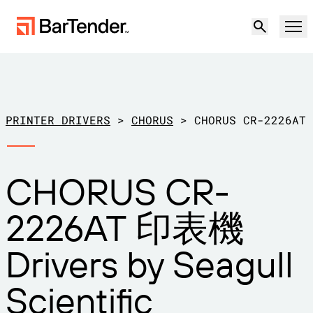
產品
解決方案
PRINTER DRIVERS
>
CHORUS
>
CHORUS CR-2226AT
標籤、標記和編碼
資源
CHORUS CR-
使用案例
BarTender 標籤功能
合作夥伴
2226AT 印表機
下載印表機驅動程式
製造業
支援
Drivers by Seagull
倉儲
標籤功能
成為合作夥伴
支援方案
零售
Scientific
建立
歡迎免費試用
聯絡銷售人員
支援中心
運輸與物流