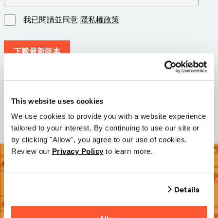
我已閱讀並同意
隱私權政策
.
下載最新版本
版本: 12.3
尺寸: 71.6 MB
This website uses cookies
日期: 2026-05-05
We use cookies to provide you with a website experience
tailored to your interest. By continuing to use our site or
by clicking "Allow", you agree to our use of cookies.
Review our
Privacy Policy
to learn more.
Details