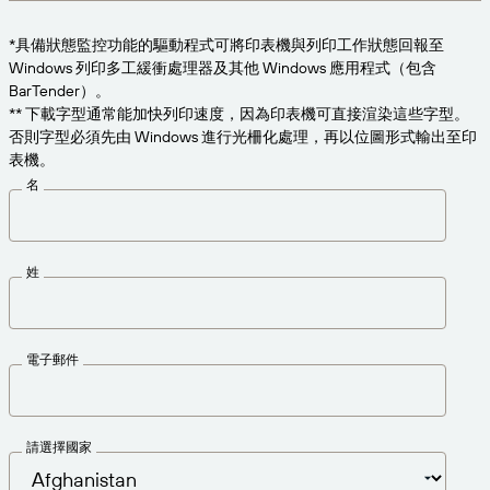
為業務需求適時取得支援。
連線
Amazon Transparency
*具備狀態監控功能的驅動程式可將印表機與列印工作狀態回報至
產品
Windows 列印多工緩衝處理器及其他 Windows 應用程式（包含
關於我們
BarTender）。
解決方案概觀
** 下載字型通常能加快列印速度，因為印表機可直接渲染這些字型。
定價
職涯
否則字型必須先由 Windows 進行光柵化處理，再以位圖形式輸出至印
表機。
歡迎免費試用
新聞中心
名
技術規格
產品註冊
標籤與可追溯性成熟度模型
姓
列印連接器
已支援標準版
電子郵件
深入瞭解
請選擇國家