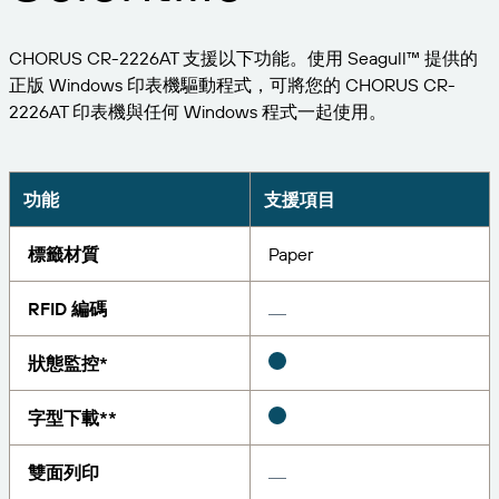
擴大企業規模。為客戶提供更多服務。與 BarTender
管理
成為合作夥伴。
專業服務
列印
CHORUS CR-2226AT 支援以下功能。使用 Seagull™ 提供的
Chinese (Traditional, Taiwan)
登入
取得 BarTender 知識庫的說明、常見問題解答，還有
按產業搜尋
正版 Windows 印表機驅動程式，可將您的 CHORUS CR-
操作方法文章。
Seagull Software
2226AT 印表機與任何 Windows 程式一起使用。
物品和庫存追蹤
客戶入口網站
合作夥伴目錄
學習
航太
合作夥伴入口網站
化學品
功能
支援項目
聯絡支援人員
成功案例
BarTender Cloud
BarTender Track & Trace
透過合作夥伴目錄尋找 BarTender 合作夥伴並要求報
食品及飲料
價和服務。
部落格
標籤材質
Paper
醫材
提交支援請求，取得目前提供支援的 BarTender 產品
資源庫
RFID 編碼
技術協助。
資產追蹤功能
製藥
網路研討會
合作夥伴入口網站
狀態監控*
盤點
生命週期時間表
透過解決方案
支援方案
字型下載**
查詢
研究報告
已經是 BarTender 的合作夥伴了嗎？了解如何登入合
作夥伴入口網站。
報告
雙面列印
供應商標籤管理