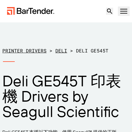
產品
解決方案
PRINTER DRIVERS
>
DELI
>
DELI GE545T
標籤、標記和編碼
資源
Deli GE545T 印表
使用案例
BarTender 標籤功能
合作夥伴
機 Drivers by
下載印表機驅動程式
製造業
支援
Seagull Scientific
倉儲
標籤功能
成為合作夥伴
支援方案
零售
建立
歡迎免費試用
聯絡銷售人員
支援中心
運輸與物流