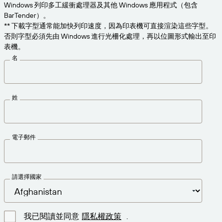
為業務需求適時取得支援。
Windows 列印多工緩衝處理器及其他 Windows 應用程式（包含
連線
Amazon Transparency
BarTender）。
** 下載字型通常能加快列印速度，因為印表機可直接渲染這些字型。
產品
關於我們
否則字型必須先由 Windows 進行光柵化處理，再以位圖形式輸出至印
表機。
解決方案概觀
定價
職涯
名
歡迎免費試用
新聞中心
技術規格
姓
產品註冊
標籤與可追溯性成熟度模型
列印連接器
電子郵件
已支援標準版
請選擇國家
深入瞭解
我已閱讀並同意
隱私權政策
.