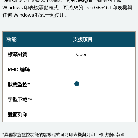
Deli GE545T 支援以下功能。使用 Seagull™ 提供的正版
擴大企業規模。為客戶提供更多服務。與 BarTender
管理
Windows 印表機驅動程式，可將您的 Deli GE545T 印表機與
成為合作夥伴。
專業服務
任何 Windows 程式一起使用。
列印
Chinese (Traditional, Taiwan)
登入
取得 BarTender 知識庫的說明、常見問題解答，還有
按產業搜尋
操作方法文章。
Seagull Software
物品和庫存追蹤
客戶入口網站
合作夥伴目錄
學習
功能
支援項目
航太
合作夥伴入口網站
化學品
標籤材質
Paper
聯絡支援人員
成功案例
BarTender Cloud
BarTender Track & Trace
透過合作夥伴目錄尋找 BarTender 合作夥伴並要求報
食品及飲料
價和服務。
部落格
RFID 編碼
醫材
提交支援請求，取得目前提供支援的 BarTender 產品
資源庫
狀態監控*
技術協助。
資產追蹤功能
製藥
網路研討會
合作夥伴入口網站
字型下載**
盤點
生命週期時間表
透過解決方案
雙面列印
支援方案
查詢
研究報告
已經是 BarTender 的合作夥伴了嗎？了解如何登入合
作夥伴入口網站。
報告
供應商標籤管理
*具備狀態監控功能的驅動程式可將印表機與列印工作狀態回報至