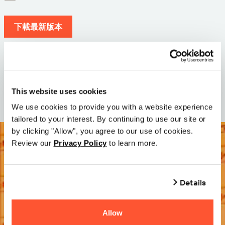
下載最新版本
版本: 12.3
尺寸: 110.8 M
日期: 2026-05-05
This website uses cookies
We use cookies to provide you with a website experience
tailored to your interest. By continuing to use our site or
by clicking "Allow", you agree to our use of cookies.
Review our
Privacy Policy
to learn more.
Details
Allow
歡迎免費試用