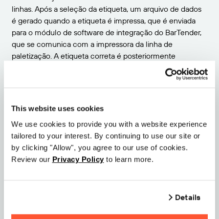
linhas. Após a seleção da etiqueta, um arquivo de dados
é gerado quando a etiqueta é impressa, que é enviada
para o módulo de software de integração do BarTender,
que se comunica com a impressora da linha de
paletização. A etiqueta correta é posteriormente
impressa para o produto paletizado, dependendo dos
dados recebidos da função PLC.
Resultados
This website uses cookies
Graças ao software de etiquetagem BarTender, as
We use cookies to provide you with a website experience
etiquetas corretas agora são enviadas tanto para os sacos
tailored to your interest. By continuing to use our site or
de ração quanto para os produtos paletizados, com o
by clicking "Allow", you agree to our use of cookies.
mínimo de intervenção do operador. Eric Bonten,
Review our
Privacy Policy
to learn more.
fundador da empresa GraphicAll, comenta: A Perstorp
queria um sistema de impressão de etiquetas à prova de
falhas na linha de produção, e foi exatamente isso que
Details
eles obtiveram. Devido ao fato de o BarTender ser fácil
de usar e programar e ter uma interface simples,