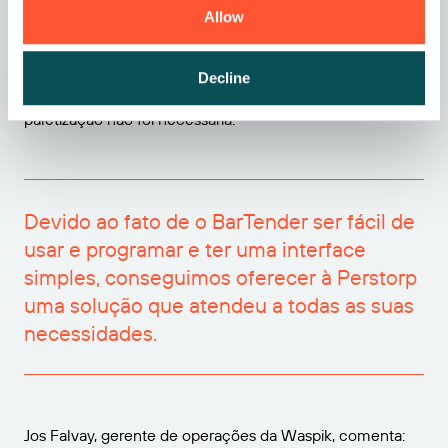
Allow
conseguimos oferecer à Perstorp uma solução que
atendeu a todas as suas necessidades. Como o software
de etiquetagem BarTender é capaz de discernir quais
Decline
etiquetas colocar em cada palete, uma segunda linha de
paletização não foi necessária.”
Devido ao fato de o BarTender ser fácil de
usar e programar e ter uma interface
simples, conseguimos oferecer à Perstorp
uma solução que atendeu a todas as suas
necessidades.
Jos Falvay, gerente de operações da Waspik, comenta: