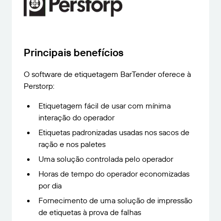
CONECTE
Amazon Transparency
Obtenha o nível certo de suporte para suas
necessidades comerciais.
Sobre nós
PRODUTO
Visão geral das soluções
Principais benefícios
Carreiras
Preços
O software de etiquetagem BarTender oferece à
Redação
Perstorp:
Teste gratuito
Etiquetagem fácil de usar com mínima
Especificações técnicas
Modelo de maturidade em rotulagem e
interação do operador
Registro do produto
rastreabilidade
Etiquetas padronizadas usadas nos sacos de
ração e nos paletes
Conectores de impressão
Uma solução controlada pelo operador
Padrões suportados
Horas de tempo do operador economizadas
por dia
Fornecimento de uma solução de impressão
Saiba mais
de etiquetas à prova de falhas