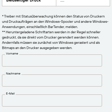
Beidseitiger Druck
VERBINDEN
Amazon Transparency
Erhalten Sie die Unterstützung, die Ihren
Geschäftsanforderungen entspricht.
PRODUKT
* Treiber mit Statusüberwachung können den Status von Druckern
Über uns
und Druckaufträgen an den Windows-Spooler und andere Windows-
Lösungsübersicht
Anwendungen, einschließlich BarTender, melden.
Preise
Karriere
** Heruntergeladene Schriftarten werden in der Regel schneller
gedruckt, da sie direkt vom Drucker gerendert werden können.
Kostenlos testen
Nachrichten
Andernfalls müssen sie zunächst von Windows gerastert und als
Technische Daten
Bitmaps an den Drucker ausgegeben werden.
Vorname
Produktregistrierung
Reifegradmodell für Etikettierung und
Nachverfolgbarkeit
Print Connectors
Nachname
Unterstützte Standards
E-Mail
Weitere Informationen