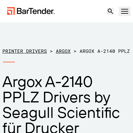
Produkt
Lösungen
PRINTER DRIVERS
>
ARGOX
>
ARGOX A-2140 PPLZ
ETIKETTIERUNG, MARKIERUNG UND CODIERUNG
Ressourcen
Argox A-2140
NACH ANWENDUNGSFALL
BarTender-Etikettierung
Partner
PPLZ Drivers by
Druckertreiber herunterladen
Produktion
Support
Seagull Scientific
Lager
ETIKETTIERFUNKTIONEN
Partner werden
Support-Pläne
Einzelhandel
für Drucker
Gestalten
Kostenlos
Vertrieb
Support-Center
Transport und Logistik
ausprobieren
kontaktieren