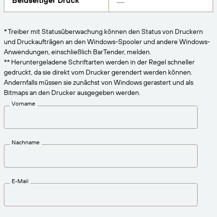
Beidseitiger Druck
VERBINDEN
Amazon Transparency
Erhalten Sie die Unterstützung, die Ihren
Geschäftsanforderungen entspricht.
PRODUKT
* Treiber mit Statusüberwachung können den Status von Druckern
Über uns
und Druckaufträgen an den Windows-Spooler und andere Windows-
Lösungsübersicht
Anwendungen, einschließlich BarTender, melden.
Preise
Karriere
** Heruntergeladene Schriftarten werden in der Regel schneller
gedruckt, da sie direkt vom Drucker gerendert werden können.
Kostenlos testen
Nachrichten
Andernfalls müssen sie zunächst von Windows gerastert und als
Technische Daten
Bitmaps an den Drucker ausgegeben werden.
Vorname
Produktregistrierung
Reifegradmodell für Etikettierung und
Nachverfolgbarkeit
Print Connectors
Nachname
Unterstützte Standards
E-Mail
Weitere Informationen