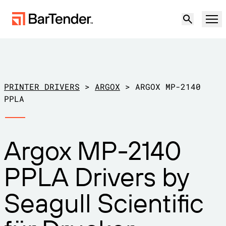
Produkt
Lösungen
PRINTER DRIVERS
>
ARGOX
>
ARGOX MP-2140
ETIKETTIERUNG, MARKIERUNG UND CODIERUNG
PPLA
Ressourcen
NACH ANWENDUNGSFALL
BarTender-Etikettierung
Argox MP-2140
Partner
Druckertreiber herunterladen
Produktion
PPLA Drivers by
Support
Lager
ETIKETTIERFUNKTIONEN
Partner werden
Seagull Scientific
Support-Pläne
Einzelhandel
Gestalten
Kostenlos
Vertrieb
Support-Center
Transport und Logistik
ausprobieren
kontaktieren