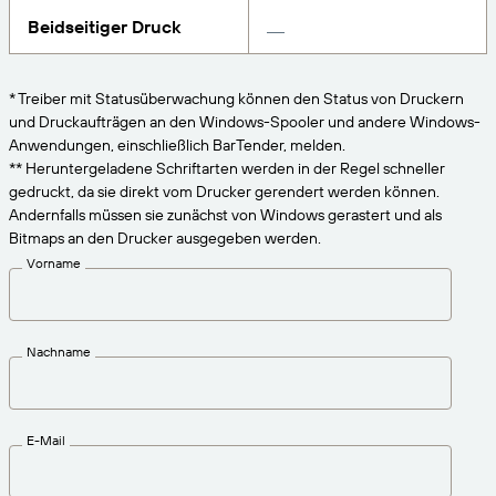
VERBINDEN
Amazon Transparency
Erhalten Sie die Unterstützung, die Ihren
Beidseitiger Druck
Geschäftsanforderungen entspricht.
PRODUKT
Über uns
* Treiber mit Statusüberwachung können den Status von Druckern
Lösungsübersicht
und Druckaufträgen an den Windows-Spooler und andere Windows-
Preise
Karriere
Anwendungen, einschließlich BarTender, melden.
Kostenlos testen
Nachrichten
** Heruntergeladene Schriftarten werden in der Regel schneller
gedruckt, da sie direkt vom Drucker gerendert werden können.
Technische Daten
Andernfalls müssen sie zunächst von Windows gerastert und als
Bitmaps an den Drucker ausgegeben werden.
Produktregistrierung
Reifegradmodell für Etikettierung und
Vorname
Nachverfolgbarkeit
Print Connectors
Unterstützte Standards
Nachname
Weitere Informationen
E-Mail