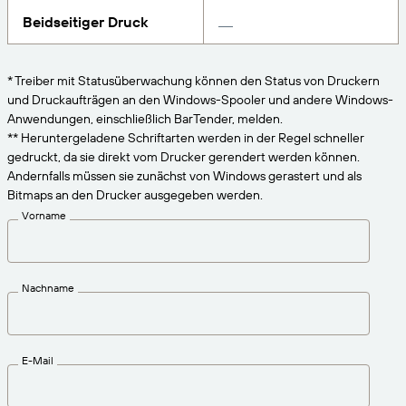
VERBINDEN
Amazon Transparency
Erhalten Sie die Unterstützung, die Ihren
Beidseitiger Druck
Geschäftsanforderungen entspricht.
PRODUKT
Über uns
* Treiber mit Statusüberwachung können den Status von Druckern
Lösungsübersicht
und Druckaufträgen an den Windows-Spooler und andere Windows-
Preise
Karriere
Anwendungen, einschließlich BarTender, melden.
Kostenlos testen
Nachrichten
** Heruntergeladene Schriftarten werden in der Regel schneller
gedruckt, da sie direkt vom Drucker gerendert werden können.
Technische Daten
Andernfalls müssen sie zunächst von Windows gerastert und als
Bitmaps an den Drucker ausgegeben werden.
Produktregistrierung
Reifegradmodell für Etikettierung und
Vorname
Nachverfolgbarkeit
Print Connectors
Unterstützte Standards
Nachname
Weitere Informationen
E-Mail