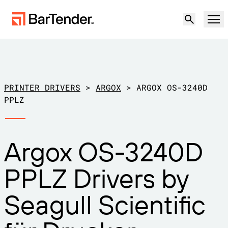
Produkt
Lösungen
PRINTER DRIVERS
>
ARGOX
>
ARGOX OS-3240D
ETIKETTIERUNG, MARKIERUNG UND CODIERUNG
PPLZ
Ressourcen
NACH ANWENDUNGSFALL
BarTender-Etikettierung
Argox OS-3240D
Partner
Druckertreiber herunterladen
Produktion
PPLZ Drivers by
Support
Lager
ETIKETTIERFUNKTIONEN
Partner werden
Seagull Scientific
Support-Pläne
Einzelhandel
Gestalten
Kostenlos
Vertrieb
Support-Center
Transport und Logistik
ausprobieren
kontaktieren