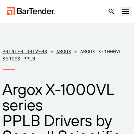
Produkt
Lösungen
PRINTER DRIVERS
>
ARGOX
>
ARGOX X-1000VL
ETIKETTIERUNG, MARKIERUNG UND CODIERUNG
SERIES PPLB
Ressourcen
NACH ANWENDUNGSFALL
BarTender-Etikettierung
Argox X-1000VL
Partner
Druckertreiber herunterladen
Produktion
series
Support
Lager
ETIKETTIERFUNKTIONEN
Partner werden
PPLB Drivers by
Support-Pläne
Einzelhandel
Gestalten
Kostenlos
Vertrieb
Support-Center
Transport und Logistik
ausprobieren
kontaktieren