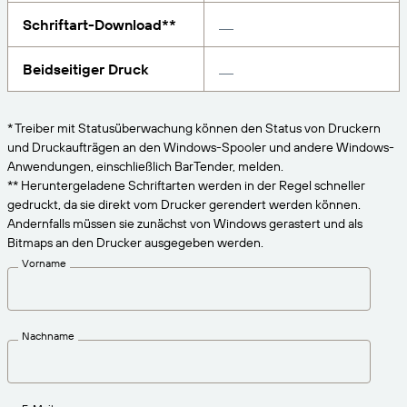
VERBINDEN
Amazon Transparency
Erhalten Sie die Unterstützung, die Ihren
Schriftart-Download**
Geschäftsanforderungen entspricht.
PRODUKT
Über uns
Beidseitiger Druck
Lösungsübersicht
Preise
Karriere
* Treiber mit Statusüberwachung können den Status von Druckern
Kostenlos testen
Nachrichten
und Druckaufträgen an den Windows-Spooler und andere Windows-
Anwendungen, einschließlich BarTender, melden.
Technische Daten
** Heruntergeladene Schriftarten werden in der Regel schneller
gedruckt, da sie direkt vom Drucker gerendert werden können.
Produktregistrierung
Reifegradmodell für Etikettierung und
Andernfalls müssen sie zunächst von Windows gerastert und als
Nachverfolgbarkeit
Bitmaps an den Drucker ausgegeben werden.
Print Connectors
Vorname
Unterstützte Standards
Nachname
Weitere Informationen