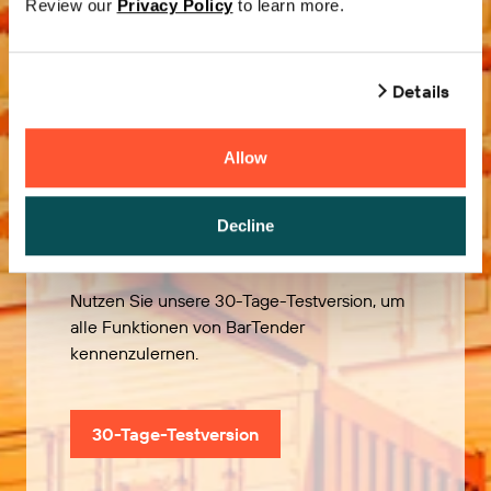
Review our
Privacy Policy
to learn more.
Details
Allow
Kostenlos
ausprobieren
Decline
Nutzen Sie unsere 30-Tage-Testversion, um
alle Funktionen von BarTender
kennenzulernen.
30-Tage-Testversion