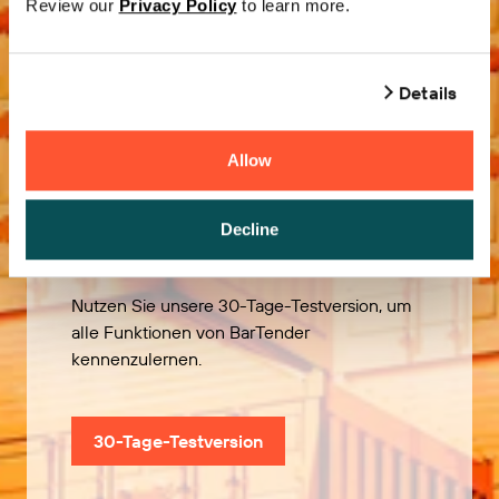
Review our
Privacy Policy
to learn more.
Details
Allow
Kostenlos
ausprobieren
Decline
Nutzen Sie unsere 30-Tage-Testversion, um
alle Funktionen von BarTender
kennenzulernen.
30-Tage-Testversion