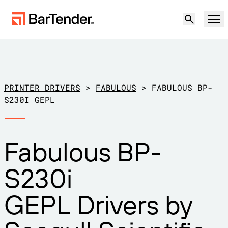
Produkt
Lösungen
PRINTER DRIVERS
>
FABULOUS
>
FABULOUS BP-
ETIKETTIERUNG, MARKIERUNG UND CODIERUNG
S230I GEPL
Ressourcen
NACH ANWENDUNGSFALL
BarTender-Etikettierung
Fabulous BP-
Partner
Druckertreiber herunterladen
Produktion
S230i
Support
Lager
ETIKETTIERFUNKTIONEN
Partner werden
GEPL Drivers by
Support-Pläne
Einzelhandel
Gestalten
Kostenlos
Vertrieb
Support-Center
Transport und Logistik
ausprobieren
kontaktieren