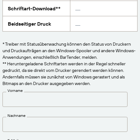
VERBINDEN
Amazon Transparency
Erhalten Sie die Unterstützung, die Ihren
Schriftart-Download**
Geschäftsanforderungen entspricht.
PRODUKT
Über uns
Beidseitiger Druck
Lösungsübersicht
Preise
Karriere
* Treiber mit Statusüberwachung können den Status von Druckern
Kostenlos testen
Nachrichten
und Druckaufträgen an den Windows-Spooler und andere Windows-
Anwendungen, einschließlich BarTender, melden.
Technische Daten
** Heruntergeladene Schriftarten werden in der Regel schneller
gedruckt, da sie direkt vom Drucker gerendert werden können.
Produktregistrierung
Reifegradmodell für Etikettierung und
Andernfalls müssen sie zunächst von Windows gerastert und als
Nachverfolgbarkeit
Bitmaps an den Drucker ausgegeben werden.
Print Connectors
Vorname
Unterstützte Standards
Nachname
Weitere Informationen